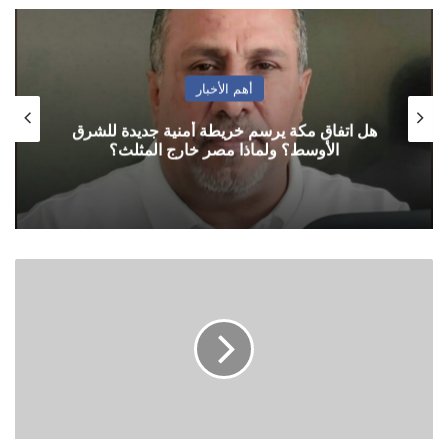
أهم الأخبار
هل اتفاق مكة يرسم خريطة أمنية جديدة للشرق
الأوسط؟ ولماذا مصر خارج المثلث؟
وكالات
الإغاثة
تدعو
بايدن
لمراجعة
تصنيف
"انصار
الله"
منظمة