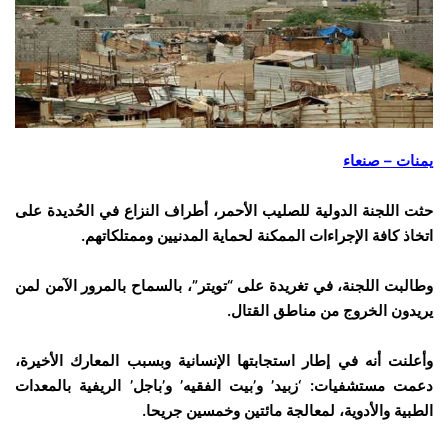
يمنات – صنعاء
حثت اللجنة الدولية للصليب الأحمر، أطراف النزاع في الحُديدة على
اتخاذ كافة الإجراءات الممكنة لحماية المدنيين وممتلكاتهم.
وطالبت اللجنة، في تغريدة على “تويتر”، بالسماح بالمرور الآمن لمن
يريدون الخروج من مناطق القتال.
وأعلنت أنه في إطار استجابتها الإنسانية وبسبب المعارك الأخيرة،
دعمت مستشفيات: ‘زبيد’ و’بيت الفقيه’ و’باجل’ الريفية بالمعدات
الطبية والأدوية، لمعالجة مائتين وخمسين جريحا.