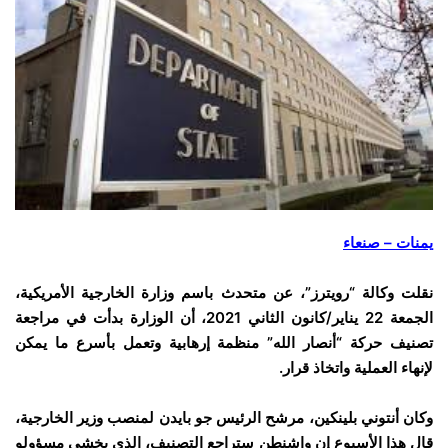
يمنات – صنعاء
نقلت وكالة “رويترز”، عن متحدث باسم وزارة الخارجية الأمريكية،
الجمعة 22 يناير/كانون الثاني 2021، أن الوزارة بدأت في مراجعة
تصنيف حركة “أنصار الله” منظمة إرهابية وتعمل بأسرع ما يمكن
لإنهاء العملية واتخاذ قرار.
وكان أنتوني بلينكين، مرشح الرئيس جو بايدن لمنصب وزير الخارجية،
قال هذا الأسبوع إن واشنطن ستراجع التصنيف، الذي يخشى مسؤولو