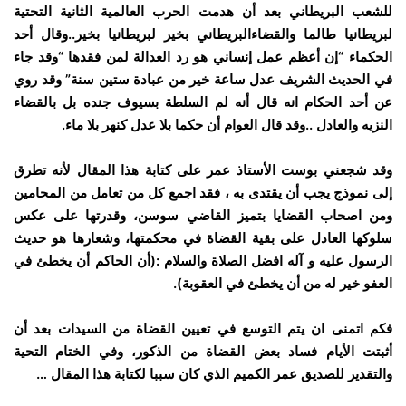
للشعب البريطاني بعد أن هدمت الحرب العالمية الثانية التحتية
لبريطانيا طالما والقضاءالبريطاني بخير لبريطانيا بخير..وقال أحد
الحكماء “إن أعظم عمل إنساني هو رد العدالة لمن فقدها “وقد جاء
في الحديث الشريف عدل ساعة خير من عبادة ستين سنة” وقد روي
عن أحد الحكام انه قال أنه لم السلطة بسيوف جنده بل بالقضاء
النزيه والعادل ..وقد قال العوام أن حكما بلا عدل كنهر بلا ماء.
وقد شجعني بوست الأستاذ عمر على كتابة هذا المقال لأنه تطرق
إلى نموذج يجب أن يقتدى به ، فقد اجمع كل من تعامل من المحامين
ومن اصحاب القضايا بتميز القاضي سوسن، وقدرتها على عكس
سلوكها العادل على بقية القضاة في محكمتها، وشعارها هو حديث
الرسول عليه و آله افضل الصلاة والسلام :(أن الحاكم أن يخطئ في
العفو خير له من أن يخطئ في العقوبة).
فكم اتمنى ان يتم التوسع في تعيين القضاة من السيدات بعد أن
أثبتت الأيام فساد بعض القضاة من الذكور، وفي الختام التحية
والتقدير للصديق عمر الكميم الذي كان سببا لكتابة هذا المقال …