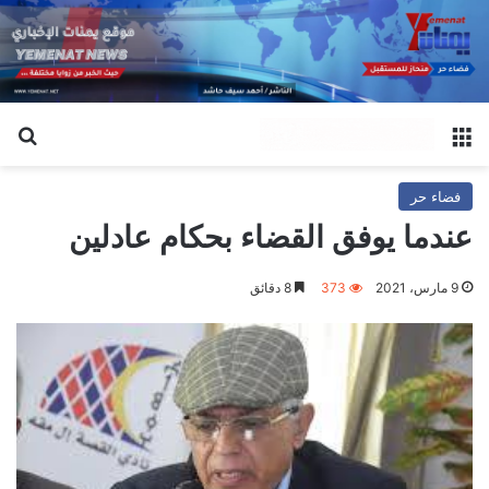
القائمة
بح
فضاء حر
عندما يوفق القضاء بحكام عادلين
9 مارس، 2021
373
8 دقائق