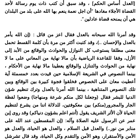
[العدل أساس الحكم] ، وقد سبق أن كتب ذات يوم رسالة لأحد
القضاة الأجلاء مغادها “أن اجل نعمة ينعم بها الله على بلد من البلدان
هي أن يمنحه قضاة عادلين “.
وقد أمرنا الله سبحانه بالعدل فقال اعز من قائل : (إن الله يأمر
بالعدل والإحسان ..)، وقد كتبت أكثر من مرة بأن كلمة القسط تحمل
معنى مطلقا يستوعب كل النوازل والحوادث والوقائع من الأبد إلى
الأزل، وفقا للقاعدة الرياضية بأن مالا نهاية من المعاني على ما لا
نهاية من الحوادث والتنازل والوقائع يعطينا مالا نهاية من الأحكام ،
بينما النصوص في الشريعة الإسلامية حين قيدت بعدد خمسمئة آية
أعطيت معان على الخصوص فخلقوا فجوة كبيرة بين الوقائع وبين
تلك النصوص المتناهية ، بينما الله أمرنا بالعدل وترك تنظيم شؤن
الدنيا للبشر فقال (وجعلنا لكل منكم شرعة ومنهاجا) وضعوا لفظة
الجار والمجرور(منكم) بين معكوفتين، للدلالة اننا من يشرع لتنظيم
الحياة لأن الأثر الشريف يقول (أنتم اعلم بشؤون دنياكم) وقد روى إبن
عمر عن الرسول عليه الصلاة وآله: (إن المقسطين عند الله على
منابر من نور..) والعدل قبل السلام ، والعدل هو الحياة، والعدل هو
الأمن والأستقرار، وهو الأمن والتقدم وكل الحياة، وقد قال تشرشل