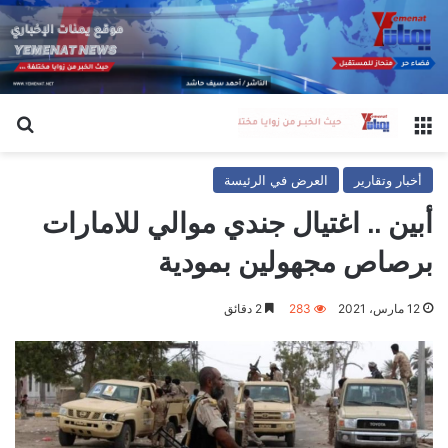
القائمة
بح
أخبار وتقارير
العرض في الرئيسة
أبين .. اغتيال جندي موالي للامارات
برصاص مجهولين بمودية
12 مارس، 2021
283
2 دقائق