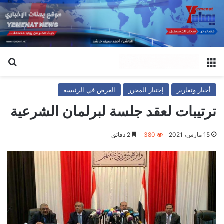
القائمة
بح
أخبار وتقارير
إختيار المحرر
العرض في الرئيسة
ترتيبات لعقد جلسة لبرلمان الشرعية
15 مارس، 2021
380
2 دقائق