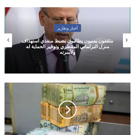
أخبار وتقارير
مثقفون يمنيون يطالبون بضبط منفذي استهداف
منزل البرلماني المقطري وتوفير الحماية له
ولأسرته
أسعار
الصرف
مقابل
الريال
اليمني
الاثنين
15
مارس/