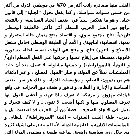
القلب منها مصادرة راتب أكثر من 70% من موظفي الدولة من أكثر
من خمس سنوات متواصلة، و كذا بفعل تحول “الجباية” إلى قانون
حياة، و هو ما ينعكس سلباً في ضعف الحياة السياسية، و بالنتيجة
تراجع دور العمل الحزبي المنظم أكثر فأكثر. فالطبقة الوسطى
تاريخياً، نتاج مجتمع سوي، و اقتصاد منتج يعيش حالة استقرار و
تنمية، اقتصادية/ انتاجية/، و الأهم أن الطبقة الوسطى (حامل مشعل
الاصلاح و التنوير) نتاج، و منتج في الوقت نفسه، لحالة دستورية
قانونية، منضبطة في إيقاع عملها و حركتها على الفعل المنظم ادارياً/
و قانونياً، (البيروقراطية) و جميعها مشلولة، لا تعمل، بعد أن حلت
الميليشيات بديلاً عن الدولة، و صار “الجهل المسلح”، و غير الاكفاء،
هم من يديرون، النظام، و مؤسسات الدولة، و ذلك هو سر ضعف
السياسة و الإدارة و النظام، و تدهور و ضعف دور الاحزاب، في واقع
قيادات مهزوزة و مرتبكة، لا تعرف ماذا تريد، و أخشى القول إنها
تعرف المطلوب منها و لكنها أضحت لا تقوى .. و لا كيف تتحرك و
تعمل في الاتجاه الصحيح .. فضلاً من أن الحرب قد اضعفت، بل و
دمرت- طيلة الست السنوات – البنية “البيروقراطية”، للنظام، و
للمؤسسات الادارية و القانونية للدولة، لأننا لم نتفق على اشياء كثيرة
من خلال رؤى سياسية واضحة، بما فيه طبيعة و مضمون الدولة التي