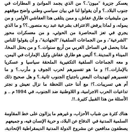
يعسكر جزيرة “ميون”..؟ من الذي يجمد الموانئ و المطارات في
جنوب البلاد..؟ و أن يقولوا لنا في بيان سياسي وطني واضح موقفهم
من مليشيات طارق عفاش، و ممن يتلقى هذا العفاشي الأوامر، و من
يموله، و لماذا يرفض الاعتراف بشرعية عبد ربه منصور..؟؟ و ما الذي
يجري في تعز المحاصرة من الحوثي، و من معسكرات محور
“الشرعية”، و من الجماعات السلفية/ “الجهادية”، و أن يقولوا للناس
ماذا يحصل في الساحل الغربي من أربع سنوات..؟ و من يحتل المخا،
الميناء و المدينة..؟ أليس هو طارق عفاش وكيل الإمارات في اليمن،
و معه الجماعات السلفية التكفيرية الملحقة سياسيا و عسكريا
بالإمارات..؟! و ما هو تفسيرهم لحرب الجوف و مأرب..؟ و ما
تفسيرهم لتهديدات البعض باجتياج الجنوب ثانية..؟ و هل صحيح ذلك
أم هي تسريبات..؟! مع أننا حتى اللحظة ما نزال نعيش و نجتر
تداعيات الحرب الاجرامية، و اللاوطنية ضد الجنوب، في 1994 م .. و
الأسئلة من هذا القبيل كثيرة..!!.
هناك كثرة من شباب الأحزاب، و غيرهم ما يزالون على خط المقاومة
السلمية المدنية في الدفاع عن البلاد، و حرية الإنسان فيه، و جميعهم
يصطفون مدافعين عن مشروع الدولة المدنية الديمقراطية الإتحادية،