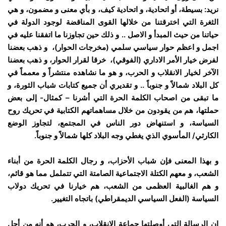
نريد: بسيطة، أو اتحادية، و اتحادية كيف، و بأي معنى و مضمون، و هي
الثغرة التي اخترقتنا من خلالها القوى المناقضة لوجود الدولة في
حياتنا من حيث المبدأ و الاصل .. و ذلك حين تجاوزنا ما اتفقنا عليه في
اجمل و اعظم حوار سياسي سلمي (مخرجات الحوار)، و ذهب بعضنا
لفرض خيار الأمر الاداري (الفوقي)، خرقا لقرار الحوار، و ذهب بعضنا
الآخر لخيار الانقلاب و الحرب، و هو ما نشاهده منتشراً و معمماً في
كل البلاد شمالاً و جنوباً .. و تقديري أن جميع كتابات شباب الثورة، و
ما تبقى من اصحاب الكلمة الحرة التي أشرنا – كمثال- إلى بعض
حملتها، هم من يقودون من خلال مساهماتهم الكتابية في تحريك روح
السياسة، و استنهاض دور الناس في المجتمع، لتجاوز الوضع
الكارثي/ المأسوي الذي يغطي وجه البلاد كلها شمالاً و جنوباً.
و بهذا المعنى فإن شباب الأحزاب، و رجال الكلمة الحرة من أبناء
الشعب، و معهم الكتلة الاجتماعية الصامتة التي تتململ مما هو قائم،
و هم الغالبية العظمى من الشعب، هم خيارنا في تحريك دولاب
السياسة (الفعل السياسي الديمقراطي) باتجاه التغيير.
إن الرسالة التي أوصلتها جماعة الانقلاب، و الحرب، هو أنه من أجل