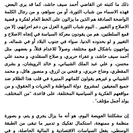
ذلك ما كتبته عن القاضي أحمد سيف حاشد، كما قد يرى البعض.
فهذه الاسماء من شباب الثورة، أو من سواهم، و من رجال الكلمة
الواضحة الصادقة هم الذين ما يزالون على الخط العام لفكرة و قضية
الاصلاح و التغيير .. اليوم شباب الثورة العزل من دعم احزابهم، إلا من
قمع السلطتين، هم من يقودون معركة السياسة في إتجاه الاصلاح و
التغيير و لو بحدوده الدنيا، سواء في جنوب البلاد أو في شماله، و
يواجهون باشكال قمع مختلفة، وصولاً للاعدام قتلاً، و بعضهم، مثل
أحمد سيف حاشد، و عفراء حريري، و صلاح السقلدي، و محمد علي
محسن، و علي عبد الملك الشيباني، و خالد الرويشان، و بشرى
المقطري، وضاح حريري، و فتحي بن لزرق، و منصور هائل، و محمد
الشيباني و غيرهم يقولون كلماتهم المنيرة في قلب هذا الظلام ضد
جميع المعيقين لمشروع دولة المواطنة و الحريات و الحقوق، و من
مواقعهم الفكرية و السياسية المختلفة، على قاعدة، “من المختلف،
يولد أجمل مؤتلف” .
إن مشكلتنا العويصة اليوم، هو أنه ما يزال يجري و يتم، و بصورة
منظمة و ممنهجة، استكمال تفكيك و تدمير ما تبقى من الطبقة
الوسطى، بفعل السياسات الاقتصادية و المالية الحاصلة، و في