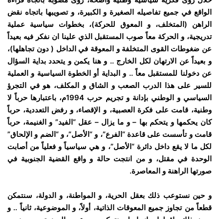
الواقع في جميع تفاصيله الصغيرة و الكبيرة، و تصويبها باتجاه نقض
الراهن (المتخلف، و المعوق للحركة)، بخطوات سياسية عملية
تدريجية، و الحركة معاً صوب المستقبل الذي علينا ان نفكر فيه بعيداً
عن ضغوطات القوى المتخلفة و المعوقة في الداخل ( دون تجاهلها)،
و بعيداً عن الارتهان لكل الخارج .. و هنا يكمن و يتحدد بداية السؤال
عن دخولنا للمستقبل معاً .. و البداية أو الخطوة السياسية و العملية
للسير على هذا الدرب الصعب و الشاق و المكلف، هو في التجرؤ
السياسي و الوطني بإدانة و تجريم حرب 1994م، باعتبارها حرباً لا
وطنية، قامت على فكرة العصبية، و الإقصاء، و رفض التعددية، حرباً
كان يحكمها و يتحكم بها – و ما يزال – عقل “الفيد” و الغنيمة، حرباً
قامت و تأسست على قاعدة “الفرع”، و “الأصل”، و “الضم و الإلحاق”
لكل ما لا يقع داخل دائرة “الأصل”، و هي سياسياً و فعلياً من أصابت
الوحدة في مقتل، و من انتجت حالة و واقع القضية الجنوبية في
صورتها الراهنة و المعاصرة.
و حين نستوعب ذلك بعقل الحرية، و المواطنة، و الدولة، سنتمكن
قطعاً من تجاوز جميع المعوقات الذاتية، أولاً، و الموضوعية، ثانياً .. و