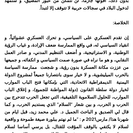
بدون ذلك، اقولها جازما، لن نتمكن من عبور المضيق، و سنمهد
لدخول البلاد في سجالات حربية لا تتوقف إلا لتبدأ.
الخلاصة:
إن تقدم العسكري على السياسي، و تحرك العسكري عشوائياً، و
انقياد السياسي له، في واقع الممارسة ضعف الإرادة، و غياب الرؤية
الوطنية، و الاستراتيجية، و أضعف التنظيم المدني، و صادر العمل
النقابي، و هو ما نراه في صورة صمت السياسي و انكفائه، و جميعها
من عززت مكانة العسكرة بدون رؤية، و شجعت ممارسة السياسة
بالحرب الميليشوية، و لا خيار سوى بانتصارنا جميعاً لمشروع الدولة
اليمنية الديمقراطية الاتحادية، التي بإمكانها فتح الباب الموارب
لخيار دولة سلطة القانون (دولة المواطنة للجميع)، و إغلاق الباب
الموارب، للحلول السلاموية التلفيقية، التي تجعل الحرب تتدحرج بين
الحرب و الحرب، و بين شعار “السلام” الذي يستديم الحرب، و كما
قال لي الصديق و الباحث الجميل د. علي محمد زيد، قبل ايام من
شهرنا هذا/ مارس2021 م : “ما لم نهتم ببلورة صيغة طموحة و واقعية
لسلام لا يكتفي بالوقف المؤقت للقتال، بل يرسي أساسا لسلام