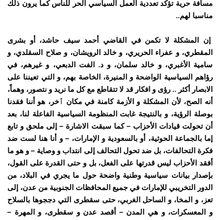
مسافة حرية تؤكد تعددية العمل السياسي الحر للناس كما يرون ذلك
مناسبا لهم..
إن المشكلة لا تكمن في القاضي أحمد سيف حاشد، أو بشرى
المقطري، و عفراء الحريري، و خالد الرويشان، و صلاح السقلدي، و
سامية الأغبري، و خالد سلمان، و د. الفت الدبعي، و غيرهم، في
رؤاهم السياسية الواضحة و المنيرة، الخاصة بهم، و التي تعيننا على
الابصار أكثر .. رؤى و افكار قد لا تتقاطع مع كل ما نريد و نتصور، وهماً،
أنه الصح، لأن المشكلة و الأزمة كامنة في مكان ٱخر، هو أننا فقدنا
بوصلة الرؤية، و بالنتيجة غابت المنظومة السياسية الفاعلة لنا، بعد
أن تحولت قيادات الأحزاب – كما سبقت الاشارة – إلى ملحق و تابع
إما بالجماعة الحوثية، أو بالسعودية و الإمارات، – و أنا هنا لست ضد
فكرة التحالفات، بل ضد تحول التحالف إلى انتداب و وصاية – و هو ما
أفقد الأحزاب ليس قدرتها على الفعل، بل و حتى القدرة على القول،
بإصدار بيانات سياسية وطنية واضحة حول ما يجري في البلاد، من
الدور التخريبي للإمارات في جميع المحافظات الجنوبية من عدن، إلى
تعز، و المخا، و الساحل الغربي، حتى سقطرى التي دججوها بالسلاح
و المعسكرات، و هي المدن – أقصد عدن و سقطرى، و المهرة –