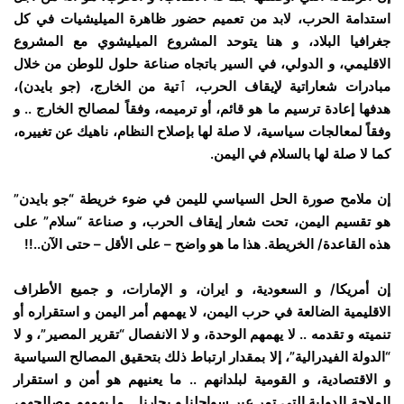
استدامة الحرب، لابد من تعميم حضور ظاهرة الميليشيات في كل
جغرافيا البلاد، و هنا يتوحد المشروع الميليشوي مع المشروع
الاقليمي، و الدولي، في السير باتجاه صناعة حلول للوطن من خلال
مبادرات شعاراتية لإيقاف الحرب، ٱتية من الخارج، (جو بايدن)،
هدفها إعادة ترسيم ما هو قائم، أو ترميمه، وفقاً لمصالح الخارج .. و
وفقاً لمعالجات سياسية، لا صلة لها بإصلاح النظام، ناهيك عن تغييره،
كما لا صلة لها بالسلام في اليمن.
إن ملامح صورة الحل السياسي لليمن في ضوء خريطة “جو بايدن”
هو تقسيم اليمن، تحت شعار إيقاف الحرب، و صناعة “سلام” على
هذه القاعدة/ الخريطة. هذا ما هو واضح – على الأقل – حتى الآن..!!
إن أمريكا/ و السعودية، و ايران، و الإمارات، و جميع الأطراف
الاقليمية الضالعة في حرب اليمن، لا يهمهم أمر اليمن و استقراره أو
تنميته و تقدمه .. لا يهمهم الوحدة، و لا الانفصال “تقرير المصير”، و لا
“الدولة الفيدرالية”، إلا بمقدار ارتباط ذلك بتحقيق المصالح السياسية
و الاقتصادية، و القومية لبلدانهم .. ما يعنيهم هو أمن و استقرار
الملاحة الدولية التي تمر عبر سواحلنا و بحارنا .. ما يهمهم مصالحهم،