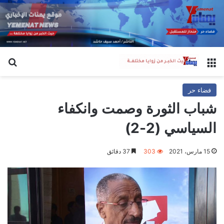
القائمة
بح
فضاء حر
شباب الثورة وصمت وانكفاء
السياسي (2-2)
15 مارس، 2021
303
37 دقائق