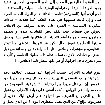
المسالمة و الخالية من السلاح، إلى الدور السعودي المعادي لقضية
وجود الدولة المدنية الديمقراطية اليمنية، ذات السيادة و المستقلة، –
بل و أزعم أنها (السعودية) تناصب العداء لقيام الدولة اليمنية القوية
حتى و إن كانت شبيهتها في نظام الحكم. كما فقدت – قيادات
المكونات السياسية – القدرة على تحديد الموقف من الانقلاب
الحوثي في صنعاء، حيث يقف بعض القيادات ضده، و بعضهم
متماهون معه، و هو ما أفقد الاحزاب استقلاليتها السياسية، و جعل
وحدتها التنظيمية تعيش حال ركود قد تقودها للتشظي و التبعثر
التنظيمي، و مؤشرات و ملامح مثل ذلك واضحة بل و معلنة من قبل
البعض، و قيادات الاحزاب تسلك تجاه ذلك سلوك النعامة، و كأن لا
شيء يجري داخل احزابها، أو هي ذاتها تنتظر ذلك الانفلاش..!!
اليوم قيادات الأحزاب جمدت أحزابها عند مسمى “تحالف دعم
الشرعية” و هو المسمى الذي يكتسب مع كل يوم يمر مزيداً من
الغموض إن لم نقل مزيداً من الإهتراء .. “الشرعية” الموجودة من
ست سنوات في الرياض .. كنت أتمنى على قيادة الأحزاب أن تقول
لنا من الذي يمنع الشرعية من التواجد على أرض البلاد: عدن، أو
حضرموت ..إلخ؟. من الذي يحتل سقطرى اليوم..؟ من الذي يحتل و