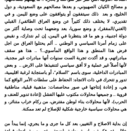
و مصالح الكيان الصهيوني، و بعدها مصالحهم مع السعودية، و دول
الخليج، و بعد ذلك سيتفقون أو يتوافقون على وضع لليمن. و في
تقديري، لا يختلف ذلك كثيراً عن وضع العراق الطائفي/ القبلي
(الغني/المفقر)، و وضع سوريا، بعد وضعهما تحت وصاية أكثر من
دولة اجنبية، و هو ما قد ينتظرنا في اليمن، إن لم نتدارك، و نقبض
على زمام أمرنا السياسي و الوطني .. ألم يحتلوا العراق من اجل
فرض هذا المنطق و هذا الواقع المأسوي..؟ .. هذا هو سقف
مبادراتهم، و قد أكدت تجربة الست سنوات أنها مبادرات غير مجدية،
لأنها أصلاً غير عملية و لا أفق سياسي لتنفيذها على الارض .. و بعض
المبادرات الداخلية، سوى باسم “السلام”، أو باستجابة لرغبة اقليمية،
تدور و تتحرك في ذات الاتجاه: الحفاظ على سلطات الأمر الواقع كما
هي، و إعادة إنتاجها في صور محاصصات: مذهبية قبلية، مناطقية
قروية .. و جميعها محاولات مكتوب عليها الفشل (إعادة تدوير للعنف و
الحرب)، لأنها محاولات بناء لوطن مفترض، من ركام خراب متناثر، و
هي محاولات سياسية خارجية شكلية للإصلاح لم تعد ممكنة.
إن بداية الاصلاح و التغيير، بعد كل ما جرى و ما يجري، إنما يبدأ من
خلال رؤى فكرية سياسية وطنية واضحة، رؤى مصوبة باتجاه قراءة