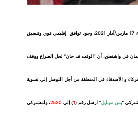
أكد المبعوث الأمريكي الخاص إلى اليمن تيموثي ليندر كينغ، الأربعاء 17 مارس/آذار 2021، وجود توافق إقليمي قوي وتنسيق
ن في واشنطن، أن “الوقت قد حان” لحل الصراع ووقف
شركاء و الأصدقاء في المنطقة من أجل التوصل إلى تسوية
شتركي “
يمن موبايل
” ارسل رقم (
1
) إلى
2520
، ولمشتركي