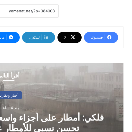
فيسبوك
‫X
لينكدإن
ماس
أقرأ التال
أخبار وتقارير
منذ 4 ساعات
فلكي: أمطار على أجزاء واسعة
تحسن نسبي للأمطار عل