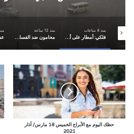
منذ 4 ساعات
منذ 12 ساعة
منذ 18 
شباك مغلقة في قمة دوري الدرجة الأولى.. أهلي صنعاء يوقف انتصارات شعب حضرموت
فلكي: أمطار على أجزاء واسعة من صنعاء بالتزامن مع تحسن نسبي للأمطار على مستوى البلاد
محامون ضد الفساد: منع المحامين من الترافع اعتداء على العدالة وهيبة القضاء
حظك
الو
اليوم
الم
مع
اعت
الأبراج
3
الخميس
يمن
18
أسم
مارس/
عل
آذار
قائ
2021
الإ
حظك اليوم مع الأبراج الخميس 18 مارس/ آذار
عل
حدو
2021