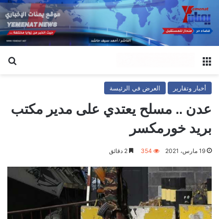
القائمة
بح
أخبار وتقارير
العرض في الرئيسة
عدن .. مسلح يعتدي على مدير مكتب
بريد خورمكسر
19 مارس، 2021
354
2 دقائق