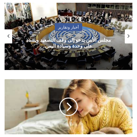
أخبار وتقارير
مجلس الأمن يدعو إلى وقف التصعيد ويشدد
على وحدة وسيادة اليمن
حظك
اليوم
مع
الأبراج
الجمعة
19
مارس/
آذار
2021