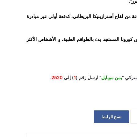
ر”.
لصحة بعدن، نهاية مارس/آذار الماضي، 360 ألف جرعة من لقاح أسترازينيكا البريطاني، كدفعة أولى عبر مبادرة
كورونا المستجد بدء بالطواقم الطبية، و الأشخاص الأكثر
تركي “
يمن موبايل
” ارسل رقم (
1
) إلى
2520
.
نسخ الرابط