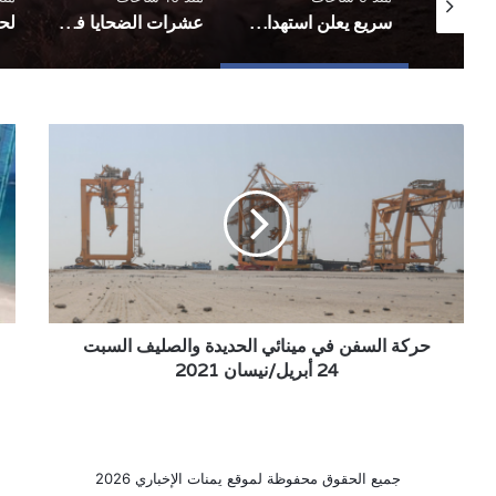
تأجيل مباراة في الحديدة بعد تعليق اتحاد كرة القدم مختلف المسابقات في المحافظة
سريع يعلن استهداف معسكرات في حضرموت ومأرب
عشرات الضحايا في هجمات صاروخية استهدفت معسكرات لقوات الطوارئ
حركة
زلز
السفن
قبا
في
سو
مينائي
جزي
الحديدة
سق
والصليف
السبت
24
أبريل/
نيسان
حركة السفن في مينائي الحديدة والصليف السبت
2021
24 أبريل/نيسان 2021
جميع الحقوق محفوظة لموقع يمنات الإخباري 2026