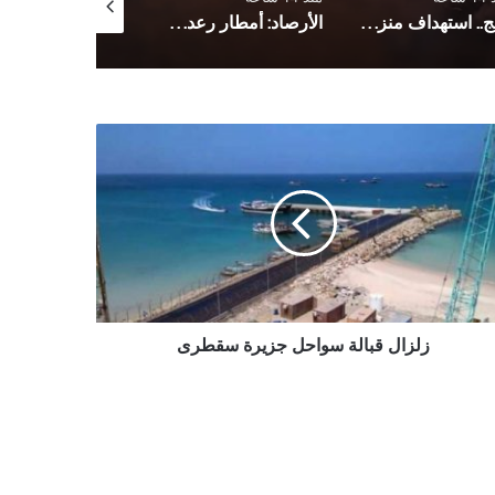
لحج.. استهداف منزل برلماني بقنبلة هجومية
الأرصاد: أمطار رعدية مصحوبة بحبات البرد ورياح هابطة
ال
لة
احل
رة
طرى
زلزال قبالة سواحل جزيرة سقطرى