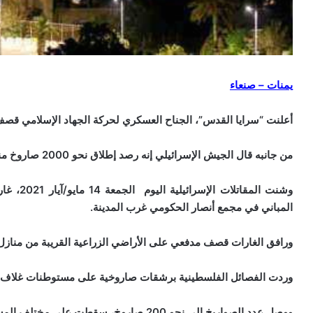
يمنات – صنعاء
أعلنت “سرايا القدس”، الجناح العسكري لحركة الجهاد الإسلامي قصف م
من جانبه قال الجيش الإسرائيلي إنه رصد إطلاق نحو 2000 صاروخ منذ بدء حملته العسكرية ضد قطاع غزة.
وشنت الم
المباني في مجمع أنصار الحكومي غرب المدينة.
ورافق الغارات قصف مدفعي على الأراضي الزراعية القريبة من مناز
وردت الفصائل الفلسطينية برشقات صاروخية على مستوطنات غلاف 
ووصل عدد الصواريخ إلى نحو 200 صاروخ، سقطت على مختلف المستوطنات الإسرائيلية.