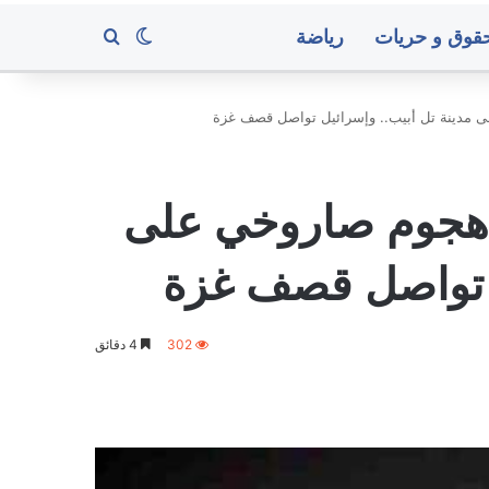
قوق و حريات
رياضة
بحث عن
الوضع المظلم
 مدينة تل أبيب.. وإسرائيل تواصل قصف غزة
سريع
يعلن
 هجوم صاروخي على
استهداف
معسكرات
في
ل تواصل قصف غزة
حضرموت
ومأرب
منذ 15 ساعة
 الحديدة بعد تعليق اتحاد كرة
سريع يعلن استهداف معسكر
302
4 دقائق
لمسابقات في المحافظة
حضرموت ومأرب
متوسط
أسعار