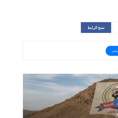
نسخ الرابط
نجر
ي