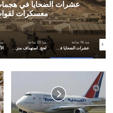
عشرات الضحايا في هجما
معسكرات لقوات
منذ 16 ساعة
منذ 20 ساعة
منذ 21 
سريع يعلن استهداف معسكرات في حضرموت ومأرب
عشرات الضحايا في هجمات صاروخية استهدفت معسكرات لقوات الطوارئ
لحج.. استهداف منزل برلماني بقنبلة هجومية
رحلات
أسع
طيران
الذ
اليمنية
الس
السبت
15
15
ماي
مايو/
آيار
آيار
٠٢١
2021