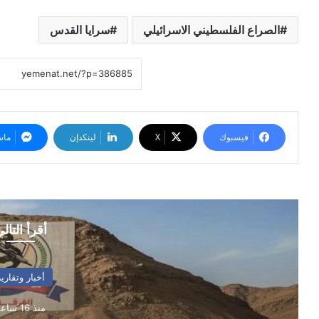
الصراع الفلسطيني الاسرائيلي
سرايا القدس
فيسبوك
‫X
لينكدإن
ماس
أقرأ التال
أخبار وتقارير
منذ 16 ساعة