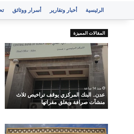
الرئيسية
أخبار وتقارير
أسرار ووثائق
تح
المقالات المميزة
عدن..
صنعا
البنك
وزا
المركزي
التر
يوقف
والت
تراخيص
تحد
ثلاث
موع
منشآت
اختب
ص
منذ 14 ساعة
صرافة
الدو
 من
عدن.. البنك المركزي يوقف تراخيص ثلاث
ا
ويغلق
الت
قضاء
منشآت صرافة ويغلق مقراتها
ا
مقراتها
للثا
العا
وعد
المو
صنعاء..
متو
القا
البنك
أسع
للاخ