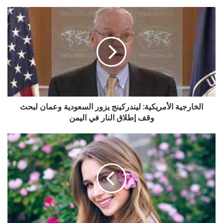
الخارجية
الأمريكية:
ليندركينج
يزور
السعودية
وعمان
لبحث
وقف
إطلاق
النار
الخارجية الأمريكية: ليندركينج يزور السعودية وعمان لبحث
في
وقف إطلاق النار في اليمن
اليمن
حظك
مع
الأبراج
الاربعاء
26
مايو/
آيار
2021