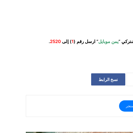
تركي “
يمن موبايل
” ارسل رقم (
1
) إلى
2520
.
نسخ الرابط
نجر