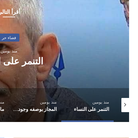
أقرأ التال
فضاء حر
منذ يومين
المجاز بوصفه وجودا ورؤية:
(اخترت هذا المجاز) 
منذ يومين
منذ يومين
منذ 3 أ
النساء
المجاز بوصفه وجودا ورؤية: قراءة سريعةفي ديوان (اخترت هذا المجاز) لزياد السالمي
ماالذي تبقى مني ؟