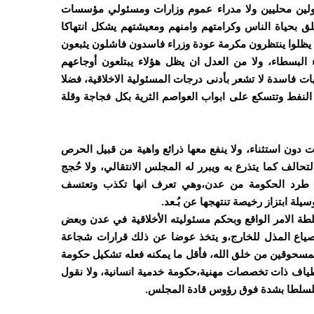
ولين محليين ولا مدراء عموم وزارات ومسئولي مؤسسات
علق بحياة الناس وكرامتهم وامنهم ومعيشتهم يشكل انتهاكا
 يظلوا ينتظرون مكرمة عودة وزراء فاسدون فاشلون يثبعون
البسطاء، ولا من العدل ان يظل هؤلاء يبتلعون أوجاعهم
فاسدة لا تشعر بأدنى درجات المسئولية الاخلاقية، فضلا
نفط وتتسكع على ابواب العواصم الثرية بكل فجاجة وقلة
دون استثناء، ولا ينفع معها ذرائع واهية من قبيل الحرص
حالف كما يتذرع به ويبرر له المجلس الانتقالي، ولا حُجج
بة طرد الحكومة من عدن،وهي تعرف انها تكذب وتعتسف
لة ابتزاز رخيصة تنتهجها عن بُـعد.
 الامر الواقع وبحكم مسئوليته الأخلاقية في عدن وبعض
انصياع المذل للخارج،و يتخذ عوضا عن ذلك قرارات شجاعة
المسحوقين من خلق الله، فأقل ما يمكنه فعله تشكيل حكومة
ياف ذات تخصصات مهنية،حكومة خدمية انسانية، ولا نقول
 ملسلطا بشدة فوق رؤوس قادة المجلس.