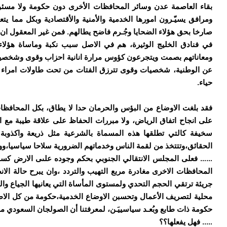
بقاء العاصمة عدن وسائر المحافظات الأخرى دون حكومة ولا مسئ
ومرافق يسيّـرون امورها الخدمية والأمنية والأقتصادية وبكل مما يت
صارخا بحق هؤلاء الضحايا وجُـرم فاضح يطالهم. فمن غير المعقول ان
في فنادق الخليج الوثيرة، هم في الاصل سبب نكبة وماساة هؤلاء 
ومعاناتهم بصمت ويتجرعون كؤوس مرارة انانية احزاب وقوى وشخصيات 
عن الوطنية، شخصيات وقوى تترزق الفتات من تحت طاولات امراء ال
حياء.
فقد بلغت الاوضاع من البؤس والحرمان حدا لا يطاق، بكل المحافظات 
على انجاح اتفاق الرياض، ولا مبررات الحفاظ على علاقة طيبة مع الت
سخيفة كالتي تطلقها هذه المسماة بالشرعية مثل ذريعة واكذو
الحقائق،وتتتخذ من لقمة الناس وخدماتهم الضرورية سلاحا سياسيا،ووسي
…… فعلى المجلس الانتقالي الجنوبي بحكم وجوده علىى الارض كسلطة
المحافظات الاخرى مغادرة مربع التهيب والتردد ،وان يبرح حالة ال
جريئة ترتقي الحجم التحدي ولمستوى المأساة التي يعانيها الجياع و
محلية لتصريف الأعمال وتحسبن الاوضاع الخدمية،حكومة من كل الاط
حكومة ذات طابع وبُعـد سياسييَـن، لمعرفتنا أن الصولجان السعودي
….. فهل يفعلها؟؟