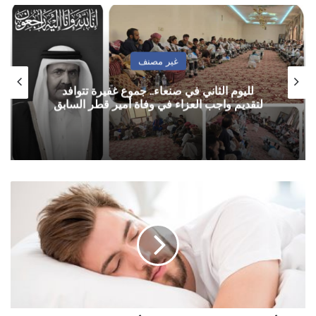
غير مصنف
لليوم الثاني في صنعاء.. جموع غفيرة تتوافد
لتقديم واجب العزاء في وفاة أمير قطر السابق
ما
أفضل
وقت
للنوم
ليلا
وما
الـ6
أمور
التي