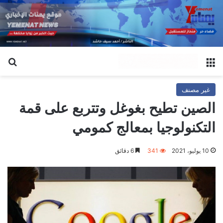
القائمة
بح
غير مصنف
الصين تطيح بغوغل وتتربع على قمة
التكنولوجيا بمعالج كمومي
10 يوليو، 2021
341
6 دقائق