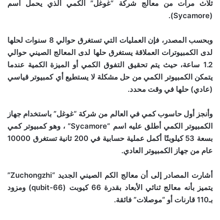
ثلاث مرات من معالج شركة “غوغل” الكمي الذي يحمل اسم
(Sycamore).
وبحسب المصدر، فإن العمليات التي تستغرق حوالي 8 سنوات لحلها
لدى الكمبيوترات العملاقة يستغرق حلها لدى المعالج الصيني حوالي
1.2 ساعة، حيث يتم تحقيق التفوق الكمي أو الميزة الكمية عندما
يتمكن الكمبيوتر الكمي من حل مشكلة لا يستطيع أي كمبيوتر قياسي
(عادي) حلها في وقت محدد.
وأنجز أول حاسوب كمي في العالم من شركة “غوغل” باستخدام جهاز
الكمبيوتر الكمي أطلق عليه اسم “Sycamore” ، وهو كمبيوتر كمي
بسعة 53 كيلوبتًا أكمل عملية حسابية في 200 ثانية تستغرق 10000
عام من جهاز الكمبيوتر العادي.
أشارت المصادر إلى أن معالج الكم الصيني الجديد “Zuchongzhi”
يتميز بأنه معالج ثنائي الأبعاد بقدرة 66 كيوبت (66-qubit) ومزود
بـ110 قارنات أو “موصلات” فائقة.