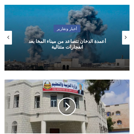
أخبار وتقارير
أعمدة الدخان تتصاعد من ميناء المخا بعد
انفجارات متتالية
عدن
..
التربية
والتعليم
تعلن
موعد
بدء
العام
الدراسي