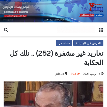
القائمة
بح
العرض في الرئيسة
فضاء حر
تغاريد غير مشفرة (252) .. تلك كل
الحكاية
16 يوليو، 2021
403
8 دقائق