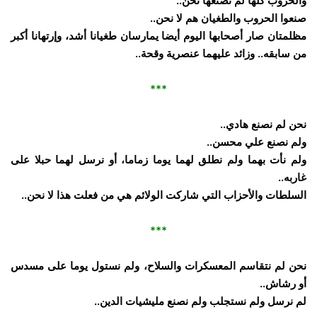
والحروب كلها لم نصنعها نحن..
صنعوا الحروب والطغيان هم لا نحن..
مظلمتان صار أصحابها اليوم أيضا يمارسان طغيانا أشد، وإرتهانا أكبر
من سابقه.. وزائد عليهما عنصرية وقحة..
***
نحن لم نصنع هادي..
ولم نصنع علي محسن..
ولم نأت بهما ولم نطلق لهما يوما زماما، أو نرسل لهما حبلا على
غاربه..
السلطات والأحزاب التي شاركت الولائم هي من فعلت هذا لا نحن..
***
نحن لم نتقاسم المعسكرات والسلاح، ولم نستول يوما على مسدس
أو رشاش..
لم نرسل ولم نستجلب ولم نصنع مليشيات الدين..