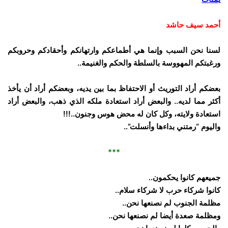
أحمد سيف حاشد
لسنا نحن السبب وإنما هي أطماعكم وارتهانكم وأحقادكم وحروبكم
ورغبتكم المهووسة بالسلطة والحكم والغنيمة..
بعضكم أراد التوريث أو الاحتفاظ بما بين يديه، وبعضكم أراد أن يأخذ
أكثر مما لديه.. والبعض أراد استعادة ملكه الذي ذهب، والبعض أراد
استعادة ولايته، وكل كان له محض هوس وجنون..!!!
واليوم “رمتني بداءها وأنسلت”..
*
*
*
جميعهم كانوا يحكمون..
كانوا شركاء حرب لا شركاء سلام..
مظلمة الجنوب لم نصنعها نحن..
ومظلمة صعدة أيضا لم نصنعها نحن..