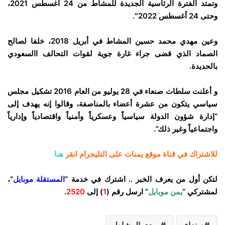
وتمتد الفترة الرئاسية الجديدة للمشاط من 24 أغسطس 2021،
وحتى 24 أغسطس 2022″.
وعين مهدي محمد حسين المشاط في أبريل 2018، خلفا لصالح
الصماد الذي قضى جراء غارة جوية لقوات التحالف االسعودي
بالحديدة.
و أعلنت سلطات صنعاء في 28 يوليو من العام 2016 تشكيل مجلس
سياسي يتكون من عشرة أعضاء بالمناصفة، وقالوا إنه يهدف إلى
“إدارة شؤون الدولة سياسياً وعسكرياً وأمنياً واقتصادياً وإدارياً
واجتماعياً وغير ذلك”.
للاشتراك في قناة موقع يمنات على التليجرام انقر
هنا
لتكن أول من يعرف الخبر .. اشترك في خدمة “
المستقلة موبايل
“،
لمشتركي “
يمن موبايل
” ارسل رقم (
1
) إلى
2520
.
صنعاء
مهدي المشاط