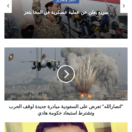
سريع يعلن عن عملية عسكرية في المخا بتعز
"انصارالله"
تعرض
على
السعودية
مبادرة
جديدة
لوقف
الحرب
وتشترط
استبعاد
"انصارالله" تعرض على السعودية مبادرة جديدة لوقف الحرب
حكومة
وتشترط استبعاد حكومة هادي
هادي
الفشل
السياسي