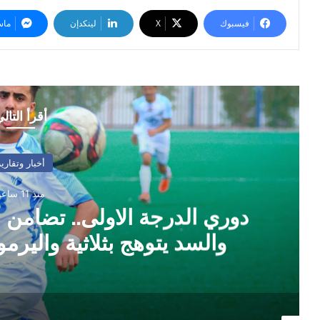
فيسبوك
‫X
لينكدإن
ماس
أقرأ التال
أخبار وتقارير
منذ 11 ساعة
دوري الدرجة الاولى.. تضامن
والسد يتوهج بثلاثية واليرمو