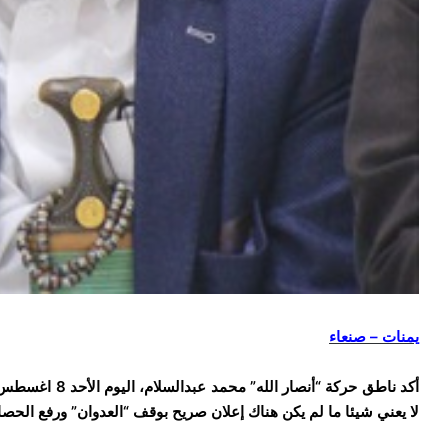
يمنات – صنعاء
لا يعني شيئا ما لم يكن هناك إعلان صريح بوقف “العدوان” ورفع الحصا