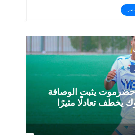
نجر
ي
 حضرموت يثبت الوصافة
ك يخطف تعادلًا مثيرًا