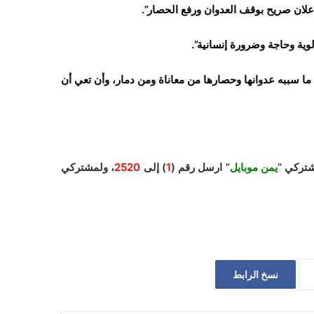
إعلان صريح بوقف العدوان ورفع الحصار”.
وية وحاجة وضرورة إنسانية”.
ما سببه عدوانها وحصارها من معاناة ومن دمار، وأن تعي أن
شتركي “
يمن موبايل
” ارسل رقم (
1
) إلى
2520
، ولمشتركي
نسخ الرابط