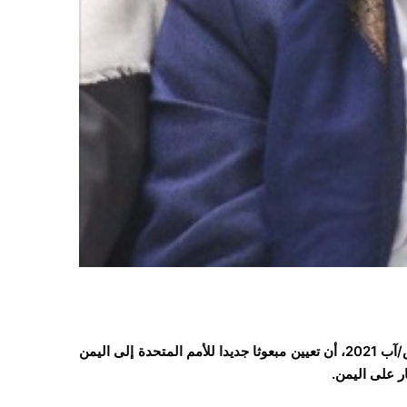
أكد ناطق حركة “أنصار الله” محمد عبدالسلام، اليوم الأحد 8 اغسطس/آب 2021، أن تعيين مبعوثا جديدا للأمم المتحدة إلى اليمن
ر على اليمن.