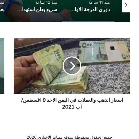
منذ 11 ساعة
منذ 12 ساعة
منذ 12 
توقيع اتفاقية دفاع مشترك بين السعودية وتركيا وباكستان
دوري الدرجة الاولى.. تضامن حضرموت يثبت الوصافة والسد يتوهج بثلاثية واليرموك يخطف تعادلًا مثيرًا
سريع يعلن استهداف تحشيدات عسكرية في مأرب
اسعار
الف
الذهب
بين
والعملات
الم
في
وال
اليمن
الاحد
8
اغسطس/
آب
2021
اسعار الذهب والعملات في اليمن الاحد 8 اغسطس/
آب 2021
جميع الحقوق محفوظة لموقع يمنات الإخباري 2026