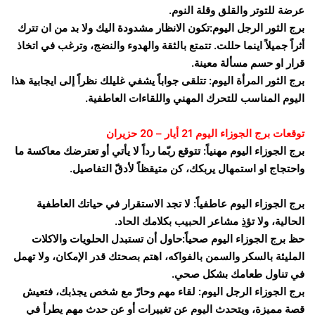
عرضة للتوتر والقلق وقلة النوم.
برج الثور الرجل اليوم:تكون الانظار مشدودة اليك ولا بد من ان تترك
أثراً جميلاً اينما حللت. تتمتع بالثقة والهدوء والنضج، وترغب في اتخاذ
قرار او حسم مسألة معينة.
برج الثور المرأة اليوم: تتلقى جواباً يشفي غليلك نظراً إلى ايجابية هذا
اليوم المناسب للتحرك المهني واللقاءات العاطفية.
توقعات برج الجوزاء اليوم 21 أيار – 20 حزيران
برج الجوزاء اليوم مهنياً: تتوقع ربّما رداً لا يأتي أو تعترضك معاكسة ما
واحتجاج او استمهال يربكك، كن متيقظاً لأدقّ التفاصيل.
برج الجوزاء اليوم عاطفياً: لا تجد الاستقرار في حياتك العاطفية
الحالية، ولا تؤذِ مشاعر الحبيب بكلامك الحاد.
حظ برج الجوزاء اليوم صحياً:حاول أن تستبدل الحلويات والاكلات
المليئة بالسكر والسمن بالفواكه، اهتم بصحتك قدر الإمكان، ولا تهمل
في تناول طعامك بشكل صحي.
برج الجوزاء الرجل اليوم: لقاء مهم وحارّ مع شخص يجذبك، فتعيش
قصة مميزة، ويتحدث اليوم عن تغييرات أو عن حدث مهم يطرأ في