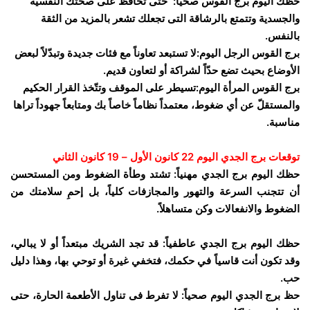
حظك اليوم برج القوس صحياً: حتى تحافظ على صحتك النفسية
والجسدية وتتمتع بالرشاقة التى تجعلك تشعر بالمزيد من الثقة
بالنفس.
برج القوس الرجل اليوم:لا تستبعد تعاوناً مع فئات جديدة وتبدّلاً لبعض
الأوضاع بحيث تضع حدّاً لشراكة أو لتعاون قديم.
برج القوس المرأة اليوم:تسيطر على الموقف وتتّخذ القرار الحكيم
والمستقلّ عن أي ضغوط، معتمداً نظاماً خاصاً بك ومتابعاً جهوداً تراها
مناسبة.
توقعات برج الجدي اليوم 22 كانون الأول – 19 كانون الثاني
حظك اليوم برج الجدي مهنياً: تشتد وطأة الضغوط ومن المستحسن
أن تتجنب السرعة والتهور والمجازفات كلياً، بل إحمِ سلامتك من
الضغوط والانفعالات وكن متساهلاً.
حظك اليوم برج الجدي عاطفياً: قد تجد الشريك مبتعداً أو لا يبالي،
وقد تكون أنت قاسياً في حكمك، فتخفي غيرة أو توحي بها، وهذا دليل
حب.
حظ برج الجدي اليوم صحياً: لا تفرط فى تناول الأطعمة الحارة، حتى