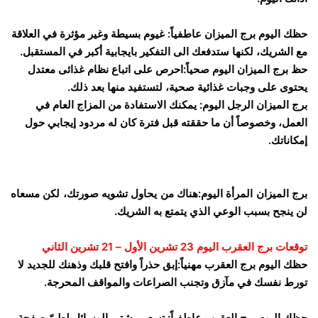
حظك اليوم برج الميزان عاطفياً: غيوم بسيطة وغير مؤثرة في العلاقة
مع الشريك، لكنها ستدفعك الى التفكير بايجابية أكبر في المستقبل.
حظ برج الميزان اليوم صحياً:احرص على اتباع نظام غذائى معتدل
يحتوى على وجبات غذائية صحية، لتستفيد منها بعد ذلك.
برج الميزان الرجل اليوم: يمكنك الاستفادة من المزاج العام في
العمل، وخصوصاً أن ما حققته قبل فترة كان له مردود إيجابي حول
إمكاناتك.
برج الميزان المرأة اليوم:هناك من يحاول تشويه صورتك، لكن مسعاه
لن ينجح بسبب الوعي الذي يتمتع به الشريك.
توقعات برج العقرب اليوم 23 تشرين الأول – 21 تشرين الثاني
حظك اليوم برج العقرب مهنياً:إبق حذراً وافتح قلبك وذهنك للجديد لا
تورط نفسك في مآزق وتجنب الصراعات والمواقف المحرجة.
حظك اليوم برج العقرب عاطفياً: تسعى بشتى الوسائل لطيّ صفحة