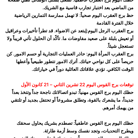
من الماضي بعد اختبار تجارب قاسية مع الشريك.
حظ برج العقرب اليوم صحياً: لا تهمل ممارسة التمارين الرياضية
خلال الفترة القادمة
برج العقرب الرجل اليوم:إبتعد عن الاضواء. قد تطرأ تأخيرات وعراقيل
أو تعيش بلبلة على صعيد مفاوضات ما. تأكّد أن الحلول تأتي قريباً ولا
تستعجل شيئاً.
برج العقرب المرأة اليوم: حاذر العمليات التجارية أو حسم الامور. كن
حريصاً على كل نواحي حياتك. أترك الامور تتطور طبيعياً وأعطها
الوقت الكافي. تؤدي علاقاتك العائلية دوراً في خياراتك.
توقعات برج القوس اليوم 22 تشرين الثاني – 21 كانون الأول
حظك اليوم برج القوس مهنياً: تبدو اتصالاتك ناجحة جداً وتتخذ بعداً
جديداً، ما يشعرك بالقوة، وتطلق مشروعاً أو تحتفل بجديد أو تلتقي
من يهمك أمرهم.
حظك اليوم برج القوس عاطفياً: تصطدم بشريك يحاول سحقك
ويطرح التحديات، وتجد نفسك وسط أزمة طارئة.