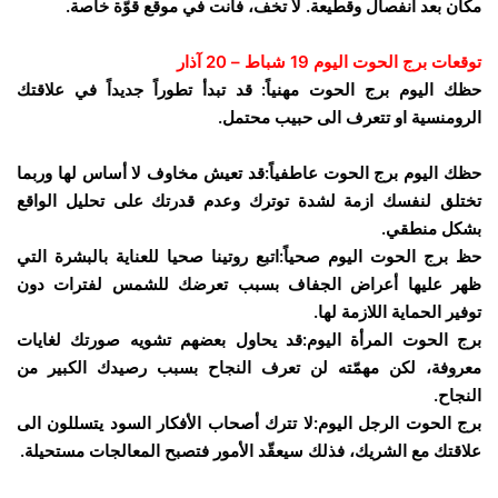
مكان بعد انفصال وقطيعة. لا تخف، فأنت في موقع قوّة خاصة.
توقعات برج الحوت اليوم 19 شباط – 20 آذار
حظك اليوم برج الحوت مهنياً: قد تبدأ تطوراً جديداً في علاقتك
الرومنسية او تتعرف الى حبيب محتمل.
حظك اليوم برج الحوت عاطفياً:قد تعيش مخاوف لا أساس لها وربما
تختلق لنفسك ازمة لشدة توترك وعدم قدرتك على تحليل الواقع
بشكل منطقي.
حظ برج الحوت اليوم صحياً:اتبع روتينا صحيا للعناية بالبشرة التي
ظهر عليها أعراض الجفاف بسبب تعرضك للشمس لفترات دون
توفير الحماية اللازمة لها.
برج الحوت المرأة اليوم:قد يحاول بعضهم تشويه صورتك لغايات
معروفة، لكن مهمّته لن تعرف النجاح بسبب رصيدك الكبير من
النجاح.
برج الحوت الرجل اليوم:لا تترك أصحاب الأفكار السود يتسللون الى
علاقتك مع الشريك، فذلك سيعقّد الأمور فتصبح المعالجات مستحيلة.