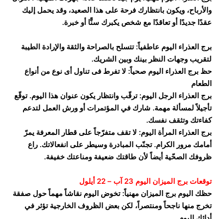
والأرباح، ويكون بانتظارك فرحة على هذا الصعيد، وقد يحمل إليك
عقدًا جديدًا أو تعاقدًا مع شخص يكبرك سنًّا أو خبرة.
برج العذراء اليوم عاطفياً: تتسلح بالصراحة والثقة والإرادة الطيبة
لتقريب وجهات النظر بينك وبين الشريك.
حظ برج العذراء اليوم صحياً: لا تفرط فى تناول أى نوع من أنواع
الطعام
برج العذراء الرجل اليوم: ترقّب وانتظار يكون عنوان هذا اليوم. توقّع
تأجيلاً لمسألة مهمة. شارك في المؤتمرات أو ورش العمل لتدعم
كفاءتك وتثقف نفسك.
برج العذراء المرأة اليوم: لا تقف متفرّجاً على قطار المعرفة يمرّ
أمامك مرور الكرام. تجنّب المبادرة وسيطر على انفعالاتك. راع
ظروفك الصحّية أيضاً لأن طاقتك ضعيفة ومناعتك خفيفة.
توقعات برج الميزان اليوم 23 آب – 22 أيلول
حظك اليوم برج الميزان مهنياً: تخوض اليوم نقاشاً مهماً حول صفقة
تخرج منها ناجحاً ومنتصراً، لكن بعض الظروف الخارجية تؤثر في
أدائك اليوم.