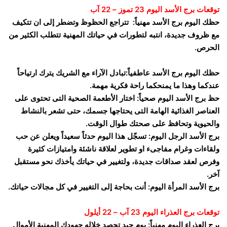
توقعات برج الأسد اليوم 23 تموز – 22 آب
حظك اليوم برج الأسد مهنياً: تتراجع الحظوظ وتضطر إلى ان تتكيف
مع ظروف جديدة، انتبه لتطورات في حياتك المهنية تتطلب الكثير من
الحرص.
حظك اليوم برج الأسد عاطفياً:تبادل الآراء مع الشريك يترك ارتياحاً
عندكما وهذا ما يمنحكما راحة فكرية مهمة.
حظ برج الأسد اليوم صحياً: اختار الأطعمة الصحية التى تحتوى على
العناصر الغذائية الهامة التى يحتاجها جسمك، حتى تشعر بالنشاط
والحيوية وتحافظ على صحتك طوال الوقت.
برج الأسد الرجل اليوم: تسجّل هذا اليوم حدثاً سعيداً ويعلن عن حب
ولقاءات وغرام مفاجىء او تطوير لعلاقة ناشئة وامتيازات كثيرة
وفرص لعقد صداقات جديدة، ولتغيير في حياتك يأخذك نحو مستقبل
آخر.
برج الأسد المرأة اليوم: أنت بحاجة إلى التغيير في كل مجالات حياتك.
توقعات برج العذراء اليوم 23 آب – 22 أيلول
برج العذراء اليوم مهنياً: يوم جيد تحصد خلاله جهودك المهنية الأموال