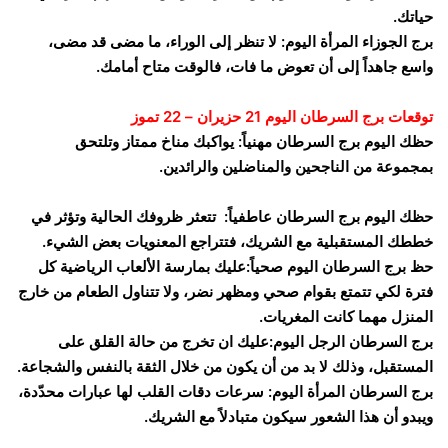
حياتك.
برج الجوزاء المرأة اليوم: لا تنظر إلى الوراء، ما مضى قد مضى،
واسع جاهداً إلى أن تعوض ما فات، فالوقت متاح أمامك.
توقعات برج السرطان اليوم 21 حزيران – 22 تموز
حظك اليوم برج السرطان مهنياً: يواكبك مناخ ممتاز وتلتحق
بمجموعة من الناجحين والمناضلين والرائدين.
حظك اليوم برج السرطان عاطفياً: تتعثر ظروفك الحالية وتؤثر في
خططك المستقبلية مع الشريك، فتتراجع المعنويات بعض الشيء.
حظ برج السرطان اليوم صحياً:عليك بمارسة الألعاب الرياضية كل
فترة لكي تتمتع بقوام صحي ومظهر نضر، ولا تتناول الطعام من خارج
المنزل مهما كانت المغريات.
برج السرطان الرجل اليوم:عليك ان تخرج من حالة القلق على
المستقبل، وذلك لا بد من أن يكون من خلال الثقة بالنفس والشجاعة.
برج السرطان المرأة اليوم: سرعات دقات القلب لها عبارات محدّدة،
ويبدو أن هذا الشعور سيكون متبادلاً مع الشريك.