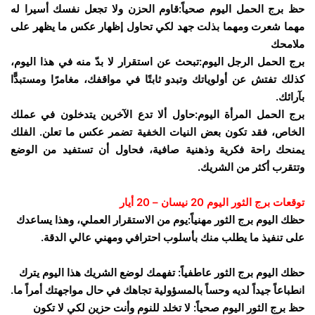
حظ برج الحمل اليوم صحياً:قاوم الحزن ولا تجعل نفسك أسيرا له
مهما شعرت ومهما بذلت جهد لكي تحاول إظهار عكس ما يظهر على
ملامحك
برج الحمل الرجل اليوم:تبحث عن استقرار لا بدّ منه في هذا اليوم،
كذلك تفتش عن أولوياتك وتبدو ثابتًا في مواقفك، مغامرًا ومستبدًّا
بآرائك.
برج الحمل المرأة اليوم:حاول ألا تدع الآخرين يتدخلون في عملك
الخاص، فقد تكون بعض النيات الخفية تضمر عكس ما تعلن. الفلك
يمنحك راحة فكرية وذهنية صافية، فحاول أن تستفيد من الوضع
وتتقرب أكثر من الشريك.
توقعات برج الثور اليوم 20 نيسان – 20 أيار
حظك اليوم برج الثور مهنياً:يوم من الاستقرار العملي، وهذا يساعدك
على تنفيذ ما يطلب منك بأسلوب احترافي ومهني عالي الدقة.
حظك اليوم برج الثور عاطفياً: تفهمك لوضع الشريك هذا اليوم يترك
انطباعاً جيداً لديه وحساً بالمسؤولية تجاهك في حال مواجهتك أمراً ما.
حظ برج الثور اليوم صحياً: لا تخلد للنوم وأنت حزين لكي لا تكون