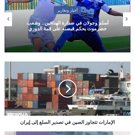
أخبار وتقارير
مثقفون يمنيون يطالبون بضبط منفذي استهداف
منزل البرلماني المقطري وتوفير الحماية له
ولأسرته
الإمارات
تتجاوز
الصين
في
تصدير
السلع
إلى
إيران
الإمارات تتجاوز الصين في تصدير السلع إلى إيران
مأرب