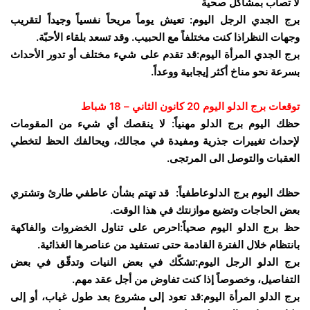
لا تصاب بمشاكل صحية
برج الجدي الرجل اليوم: تعيش يوماً مريحاً نفسياً وجيداً لتقريب
وجهات النظراذا كنت مختلفاً مع الحبيب. وقد تسعد بلقاء الأحبّة.
برج الجدي المرأة اليوم:قد تقدم على شيء مختلف أو تدور الأحداث
بسرعة نحو مناخ أكثر إيجابية ووعداً.
توقعات برج الدلو اليوم 20 كانون الثاني – 18 شباط
حظك اليوم برج الدلو مهنياً: لا ينقصك أي شيء من المقومات
لإحداث تغييرات جذرية ومفيدة في مجالك، ويحالفك الحظ لتخطي
العقبات والتوصل الى المرتجى.
حظك اليوم برج الدلوعاطفياً: قد تهتم بشأن عاطفي طارئ وتشتري
بعض الحاجات وتضيع موازنتك في هذا الوقت.
حظ برج الدلو اليوم صحياً:احرص على تناول الخضروات والفاكهة
بانتظام خلال الفترة القادمة حتى تستفيد من عناصرها الغذائية.
برج الدلو الرجل اليوم:تشكّك في بعض النيات وتدقّق في بعض
التفاصيل، وخصوصاً إذا كنت تفاوض من أجل عقد مهم.
برج الدلو المرأة اليوم:قد تعود إلى مشروع بعد طول غياب، أو إلى