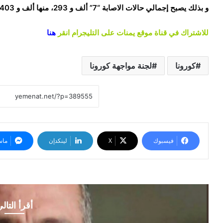
و بذلك يصبح إجمالي حالات الاصابة “7” ألف و 293، منها ألف و 403 و “4” الف 501 حالات شفاء.
للاشتراك في قناة موقع يمنات على التليجرام انقر
هنا
كورونا
لجنة مواجهة كورونا
فيسبوك
‫X
لينكدإن
ماس
أقرأ التال