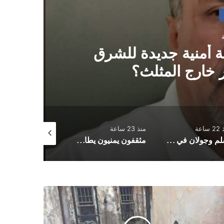
أخبار وتقارير
منذ 18 ساعة
الأمن يدعو إلى وقف التصعيد ويشدد
وسيادة اليمن
منذ 23 ساعة
منذ 24 ساعة
منذ 24 ساعة
رموت يحكم قبضته على قمة الدوري
مثقفون يمنيون يطالبون بضبط منفذي استهداف منزل البرلماني المقطري وتوفير الحماية له ولأسرته
الأرصاد: استمرار حالة عدم الاستقرار في الأجواء وتدفق للرطوبة العالية وتشكل السحب المزنية الممطرة
ن
يق
هم