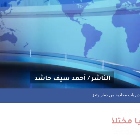
نية ويحذر من البرد والسيول