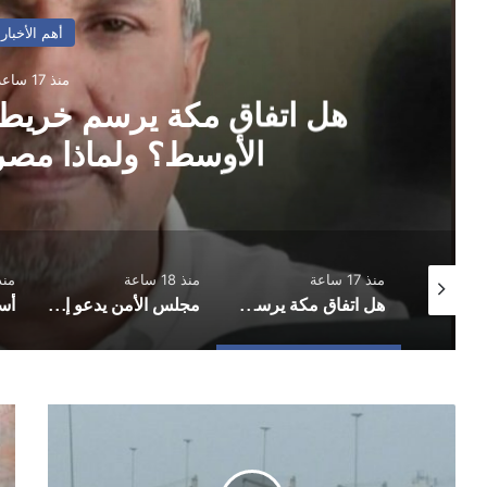
نية جديدة للشرق
مجلس 
رج المثلث؟
ساعة
منذ 18 ساعة
منذ 22 ساعة
هل اتفاق مكة يرسم خريطة أمنية جديدة للشرق الأوسط؟ ولماذا مصر خارج المثلث؟
مجلس الأمن يدعو إلى وقف التصعيد ويشدد على وحدة وسيادة اليمن
أسلم وجولان في صدارة الهدافين.. وشعب حض
حركة
عد
السفن
..
في
حر
ميناء
يلت