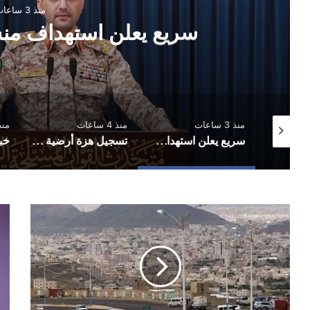
منذ 3 ساعات
سريع يعلن استهداف منش
منذ 3 ساعات
منذ 4 ساعات
منذ 5 س
الأرصاد: استمرار هطول الأمطار الرعدية المصحوبة برياح هابطة شديدة
سريع يعلن استهداف منشأة نفطية سعودية
تسجيل هزة أرضية في محافظة إب شعر بها سكان مديريات محاذية من ذمار وتعز
مكتب
الس
التربية
الب
بأمانة
الج
العاصمة
لدى
يوجه
الي
بشأن
سأ
رفع
قصا