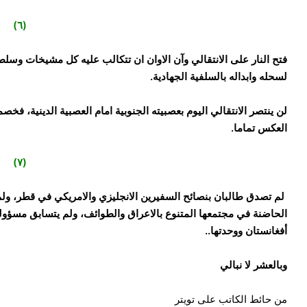
(٦)
فتح النار على الانتقالي وآن الاوان ان تتكالب عليه كل مشيخات وسلطنا
لسحله وابداله بالسلفية الجهادية.
لن ينتصر الانتقالي اليوم بعصبيته الجنوبية امام العصبية الدينية، فخصمه
العكس تماما.
(٧)
‏لم تصدق طالبان بنصائح السفيرين الانجليزي والامريكي في قطر، ولم
الحاضنة في مجتمعها المتنوع بالاعراق والطوائف، ولم يتسابق مسؤو
أفغانستان ووحدتها..
وبالعشر لا نبالي
من حائط الكاتب على تويتر