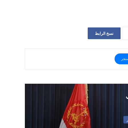
نسخ الرابط
نجر
ي