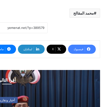
محمد المقالح
فيسبوك
‫X
لينكدإن
ماس
أقرأ التال
أخبار وتقارير