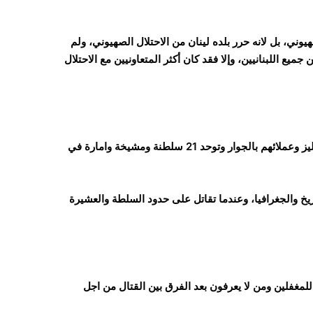
وني، بل لانه حرر بلده لينان من الاحتلال الصهيوني، ولم
ن جميع اللبنانيين، وإلا فقد كان أكثر المتعاونيين مع الاحتلال
‏تذكروا الأسباب الرئيسية التي جعلت الجبهة القومية تنتصر على الانجليز وعملائهم بالجوار وتوحد 21 سلطنة ومشيخة وامارة في
ريخ والجغرافيا، وعندما تقاتل على حدود السلطة والعشيرة
لمغفلين ومن لا يعرفون بعد الفرق بين القتال من اجل