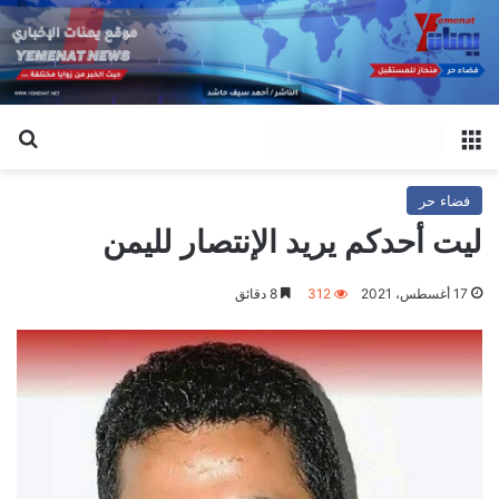
القائمة
بح
فضاء حر
ليت أحدكم يريد الإنتصار لليمن
17 أغسطس، 2021
312
8 دقائق