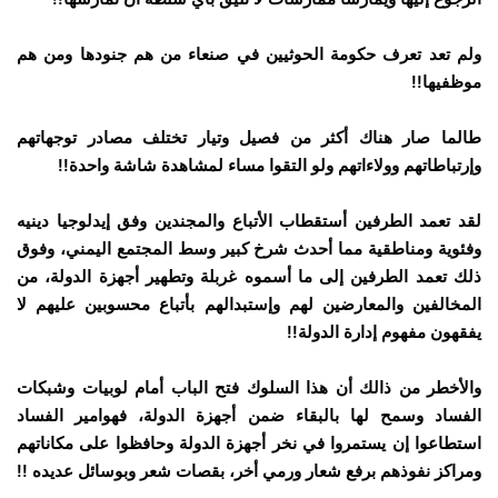
ولم تعد تعرف حكومة الحوثيين في صنعاء من هم جنودها ومن هم
موظفيها!!
طالما صار هناك أكثر من فصيل وتيار تختلف مصادر توجهاتهم
وإرتباطاتهم وولاءاتهم ولو التقوا مساء لمشاهدة شاشة واحدة!!
لقد تعمد الطرفين أستقطاب الأتباع والمجندين وفق إيدلوجيا دينيه
وفئوية ومناطقية مما أحدث شرخ كبير وسط المجتمع اليمني، وفوق
ذلك تعمد الطرفين إلى ما أسموه غربلة وتطهير أجهزة الدولة، من
المخالفين والمعارضين لهم وإستبدالهم بأتباع محسوبين عليهم لا
يفقهون مفهوم إدارة الدولة!!
والأخطر من ذالك أن هذا السلوك فتح الباب أمام لوبيات وشبكات
الفساد وسمح لها بالبقاء ضمن أجهزة الدولة، فهوامير الفساد
استطاعوا إن يستمروا في نخر أجهزة الدولة وحافظوا على مكاناتهم
ومراكز نفوذهم برفع شعار ورمي أخر، بقصات شعر وبوسائل عديده !!