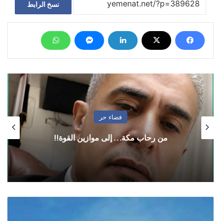
نسخ الرابط
فضاء حر
من رحاب مكة… إلى موازين القوة!!
رحلات
طيران