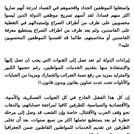
واستغلوا الموظفين الجداد واقحموهم في الفساد لدرجة أنهم صاروا
اكثر منهم فسادا، لقد أسهم تسريح موظفي الدولة الذين ليسوا
محسوبين على طرف من أطراف الصراع وإستبدالهم في التغطية
على الفاسدين، ولم يعد طرف من اطراف الصراع يستطيع معرفة
الفاسدين أو محاسبتهم، طالما قد افسدوا الموظفين المحسوبين
عليه!!
إيرادات الدولة لم تعد تصل إلى القنوات التي يجب ان تصل إليها
والإستفادة منها بتقديم الخدمات للمواطنين، رغم حجمها الكبير
والمتزايد بمزيد من رفع نسبة الضرائب والجمارك ومزيدا من الجبايات
والأتاوات تحت عدت عناوين بقانون وبدون قانون،!!
إن كل هذا الفشل الفادح في كل الجوانب العسكرية، والأمنية،
والأقتصادية والسياسية، للطرفين كافيا لمراجعة حساباتهم، والذهاب
نحو وقف الحرب والأقتتال، خاصة وإن الشعب قد وصل إلى مرحلة
خطرة لم يعد يستطيع تحملها اكثر من سبع سنوات، بعد أن تخلى
الطرفين عن تقديم الخدمات للمواطنين القاطنين ضمن الجغرافيا