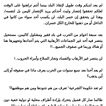
لم يعد لديكم وقت طويل لإنقاذ البلد بينما أنتم تراهنوا على الوقت
لعلكم تحققوا إنتصار وليت أحدكم يريد الإنتصار لليمن بل لنفسه!،
وهذا لن يتحقق إن خسر البلد، لن يكسب أحد سواء من كانوا في
الداخل أو من ذهبوا للخارج الكل خسران..
بعد سبعة اعوام من الحرب في بلد فقير ومشلول كاليمن، مستحيل
ينتصر فيه أحد غير الجماعات الأرهابية التي يتم أعدادها وتجهيزها هنا
أو هناك وربما في صفوف الجميع…!!
لن ينتصر غير الأرهاب والفساد وتجار السلاح وأمراء الحروب..!
لم يعد أحدا بعد سبع سنوات من الحرب يعرف ماذا في صفوفه أو إلى
أين يذهب؟
لم تعد حكومة”الشرعية” تعرف من هم جنودها ومن هم موظفيها؟
طالما صار كل فصيل يتحرك بإرادة أطراف محلية او دولية خفية دون
الرجوع إليها ويمارسا ممارسات لا تليق باي سلطة أن تمارسها!!‏‎