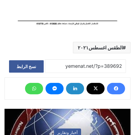
الطقس اغسطس٢٠٢١
نسخ الرابط
أخبار وتقارير