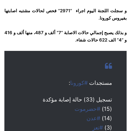
و سجلت اللجنة اليوم اجراء “2971” فحص لحالات مشتبه اصابتها
بفيروس كورونا.
و بذلك يصبح إجمالي حالات الاصابة “7” ألف و 487، منها ألف و 416
و “4” الف 622 حالات شفاء.
مستجدات
#كورونا
:
تسجيل (33) حالة إصابة مؤكدة
(15)
#حضرموت
(14)
#عدن
(3)
#تعز