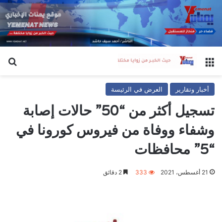
القائمة
بح
أخبار وتقارير
العرض في الرئيسة
تسجيل أكثر من “50” حالات إصابة
وشفاء ووفاة من فيروس كورونا في
“5” محافظات
21 أغسطس، 2021
333
2 دقائق