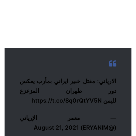
الارياني: مقتل خبير ايراني بمأرب يعكس
دور طهران المزعزع
لليمن
https://t.co/8q0rQtYV5N
— معمر الإرياني
August 21, 2021
(@ERYANIM)