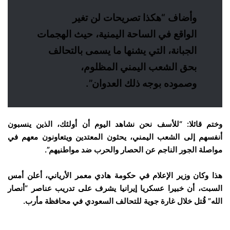
وأضاف “هكذا تصريحات لن تغير
الواقع في الساحة اليمنية، حيث الهجمات
الجبانة، التي يشنها ما يسمى بالتحالف
بحق الشعب اليمني المظلوم،
وصموده بوجه ذلك العدوان”.
وختم قائلا: “للأسف نحن نشاهد اليوم أن أولئك، الذين ينسبون
أنفسهم إلى الشعب اليمني، يحثون المعتدين ويتعاونون معهم في
مواصلة الجور الناجم عن الحصار والحرب ضد مواطنيهم”.
هذا وكان وزير الإعلام في حكومة هادي معمر الأرياني، أعلن أمس
السبت، أن خبيرا عسكريا إيرانيا يشرف على تدريب عناصر “أنصار
الله” قُتل خلال غارة جوية للتحالف السعودي في محافظة مأرب.