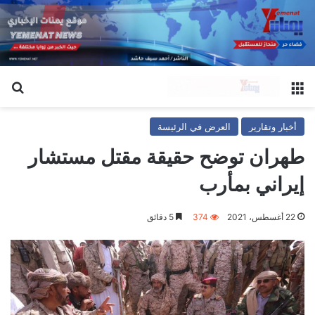
القائمة
بح
أخبار وتقارير
العرض في الرئيسة
طهران توضح حقيقة مقتل مستشار
إيراني بمأرب
22 أغسطس، 2021
374
5 دقائق