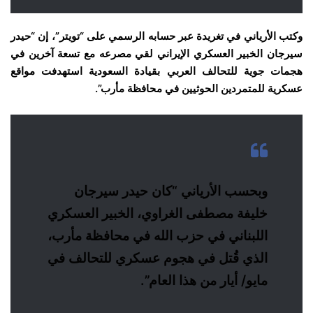
وكتب الأرياني في تغريدة عبر حسابه الرسمي على “تويتر”، إن “حيدر
سيرجان الخبير العسكري الإيراني لقي مصرعه مع تسعة آخرين في
هجمات جوية للتحالف العربي بقيادة السعودية استهدفت مواقع
عسكرية للمتمردين الحوثيين في محافظة مأرب”.
وبحسب الأرياني “كان حيدر سيرجان
خليفة مصطفى الغراوي، الخبير العسكري
اللبناني في حزب الله في محافظة مأرب،
الذي قُتل في هجوم عسكري للتحالف في
مايو/ أيار من هذا العام”.