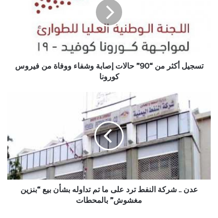
“90”
حالات
إصابة
وشفاء
ووفاة
من
فيروس
تسجيل أكثر من “90” حالات إصابة وشفاء ووفاة من فيروس
كورونا
كورونا
عدن
..
شركة
النفط
ترد
على
ما
تم
تداوله
بشأن
عدن .. شركة النفط ترد على ما تم تداوله بشأن بيع “بنزين
بيع
مغشوش” بالمحطات
“بنزين