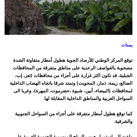
يمنات
توقع المركز الوطني للأرصاد الجوية هطول أمطار متفاوتة الشدة
مصحوبة بالعواصف الرعدية على مناطق متفرقة من المحافظات
الجبلية، قد تكون اكثر غزارة على أجزاء من محافظات (تعز، إب،
الضالع، ريمة، ذمار، المحويت) وتمتد شرقا باتجاه الهضاب الداخلية
لمحافظات (البيضاء، أبين، شبوة ،حضرموت، المهرة)، وغربا الى
السواحل الغربية والمناطق الداخلية المقابلة لها.
كما توقع هطول أمطار متفرقة على أجزاء من السواحل الجنوبية
والشرقية.
ولفت إلى استمرار هبوب الرياح الموسمية الجنوبية الغربية على