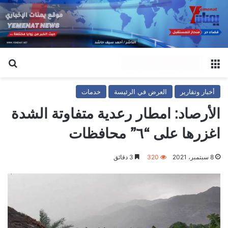
القائمة
بح
أخبار وتقارير
العرض في الرئيسة
خدمات
الأرصاد: امطار رعدية متفاوتة الشدة
اغزرها على “٦” محافظات
8 سبتمبر، 2021
320
3 دقائق