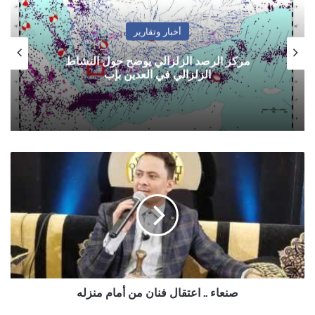
أخبار وتقارير
مركز الرصد الزلزالي يوضح حول النشاط
الزلزالي في العدين بإب
صنعاء
..
اعتقال
فنان
من
أمام
منزله
صنعاء .. اعتقال فنان من أمام منزله