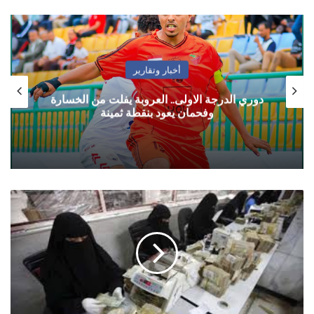
أخبار وتقارير
دوري الدرجة الاولى.. العروبة يفلت من الخسارة
وفحمان يعود بنقطة ثمينة
أسعار
العملات
في
اليمن
الاربعاء
8
سبتمبر/
آيلول
2021