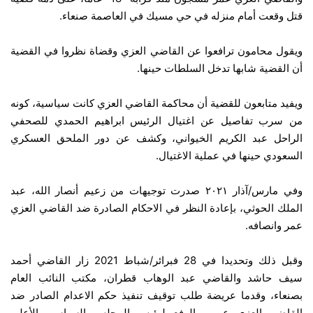
قتل وقعت أمام منزله في حي مسيك في العاصمة صنعاء.
ويقول محامون ترافعوا عن القاضي العزي وقضاة نظروا في القضية
أن القضية شابها تدخل السلطات حينها.
ويفيد متابعون للقضية أن محاكمة القاضي العزي كانت سياسية، كونه
من سرب تفاصيل عن اغتيال الرئيس ابراهيم الحمدي للصحفي
الراحل عبد الكريم الخيواني، وكشف عن دور الملحق العسكري
السعودي حينها في عملية الاغتيال.
وفي مارس/آذار ٢٠٢١ صدرت توجيهات من زعيم أنصار الله، عبد
الملك الحوثي، بإعادة النظر في الاحكام الصادرة ضد القاضي العزي
عمر وانصافه.
وقبل ذلك وتحديدا في 28 فبرائر/شباط 2021 زار القاضي أحمد
سيف حاشد والقاضي عبد الوهاب قطران، مكتب النائب العام
بصنعاء، وقدما عريضة طلب توقيف تنفيذ حكم الاعدام الصادر ضد
القاضي العزي عمر، والرفع لرئيس المجلس السياسي الأعلى