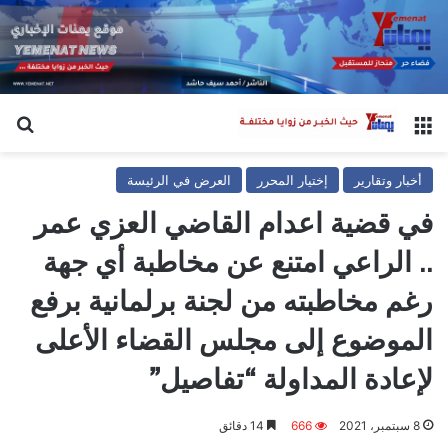
القائمة
بح
أخبار وتقارير
إختيار المحرر
العرض في الرئيسة
في قضية اعدام القاضي العزي عمر
.. الراعي امتنع عن مخاطبة أي جهة
رغم مخاطبته من لجنة برلمانية برفع
الموضوع إلى مجلس القضاء الأعلى
لإعادة المداولة “تفاصيل”
8 سبتمبر، 2021
666
14 دقائق