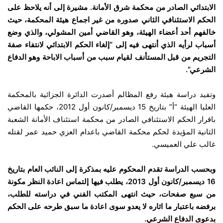
الابتدائي الصادر من محكمة شرق الأمانة. مشيرة إلى أنه يلاحظ على
الحكم الاستئنافي الثاني صدوره من غير اجماع هيئة المحكمة، حيث
خالفهم أحد أعضاء الهيئة، وهو القاضي أمين المشولي، والذي وضع
أسباب لرأيه الذي أنتهى فيه إلى “إلغاء الحكم الابتدائي لانتفاء صفة
التجريم من قبل المستأنف لقيام سبب من أسباب الاباحة وهو الدفاع
الشرعي”.
وتفيد دراسة هيئة رفع المظالم أصدرت الدائرة الجزائية بالمحكمة
العليا الهيئة “أ” بتاريخ 15 ديسمبر/كانون أول 2012، حكمها القاضي
باقرار الحكم الاستئنافي الصادر من محكمة استئناف الأمانة الشعبة
الثانية المؤيدة لحكم محكمة القاضي باعدام العزي حميد عمر لقتله
غالب علي العميسي.
وبحسب الدراسة تقدم المحكوم عليه بمذكرة إلى النائب العام بتاريخ
16 ديسمبر/كانون أول 2013، يطلب فيها إلتماس اعادة النظر مكونة
من سبع صفحات، حيث انتهى المكتب الفني في دراسته للطلب،
برفضه باعتبار ما اثاره لا يعدو سوى اعادة ما سبق طرحه على الحكم
بدعوى الدفاع الشرعي.