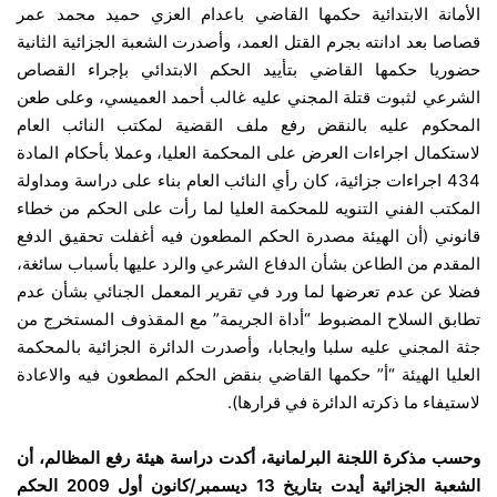
الأمانة الابتدائية حكمها القاضي باعدام العزي حميد محمد عمر
قصاصا بعد ادانته بجرم القتل العمد، وأصدرت الشعبة الجزائية الثانية
حضوريا حكمها القاضي بتأييد الحكم الابتدائي بإجراء القصاص
الشرعي لثبوت قتلة المجني عليه غالب أحمد العميسي، وعلى طعن
المحكوم عليه بالنقض رفع ملف القضية لمكتب النائب العام
لاستكمال اجراءات العرض على المحكمة العليا، وعملا بأحكام المادة
434 اجراءات جزائية، كان رأي النائب العام بناء على دراسة ومداولة
المكتب الفني التنويه للمحكمة العليا لما رأت على الحكم من خطاء
قانوني (أن الهيئة مصدرة الحكم المطعون فيه أغفلت تحقيق الدفع
المقدم من الطاعن بشأن الدفاع الشرعي والرد عليها بأسباب سائغة،
فضلا عن عدم تعرضها لما ورد في تقرير المعمل الجنائي بشأن عدم
تطابق السلاح المضبوط “أداة الجريمة” مع المقذوف المستخرج من
جثة المجني عليه سلبا وايجابا، وأصدرت الدائرة الجزائية بالمحكمة
العليا الهيئة “أ” حكمها القاضي بنقض الحكم المطعون فيه والاعادة
لاستيفاء ما ذكرته الدائرة في قرارها).
وحسب مذكرة اللجنة البرلمانية، أكدت دراسة هيئة رفع المظالم، أن
الشعبة الجزائية أيدت بتاريخ 13 ديسمبر/كانون أول 2009 الحكم