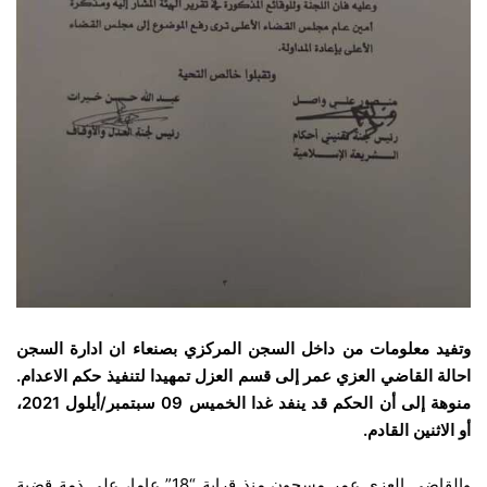
وتفيد معلومات من داخل السجن المركزي بصنعاء ان ادارة السجن
احالة القاضي العزي عمر إلى قسم العزل تمهيدا لتنفيذ حكم الاعدام.
منوهة إلى أن الحكم قد ينفد غدا الخميس 09 سبتمبر/أيلول 2021،
أو الاثنين القادم.
والقاضي العزي عمر مسجون منذ قرابة “18” عاما، على ذمة قضية