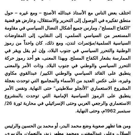
اختلف بعض الناس مع الأستاذ عبدالله الأصنج – ومع غيره – حول
منطق تفكيره في الوصول إلى التحرير والاستقلال، وعارض هو قضية
“الكفاح المسلح”، ومارس جميع أشكال النضال السياسي في مقاومة
المستعمر من السياسي السلمي، إلى النقابي، إلى المفاوضات
السياسية السلمية/مؤتمرات لندن، ومع ذلك، كان واحداً من رموز
الوطنية والتحرر السياسي في جنوب البلاد، وإن لم يقل ويقر في
الممارسة بشعار الكفاح المسلح. وبهذا المعنى، هو أحد رموز حركة
التحرر السياسي والوطني في جنوب البلاد. وذات الأمر والمعنى
ينطبق على القائد السياسي والوطني الكبير/ عبدالقوي مكاوي
وغيره، على عكس العديد من الأسماء والمجاميع التي توحدت بعجلة
المشروع الاستعماري “الأنجلو سلاطيني” حتى النهاية. ونفس الأمر
ينطبق على الرموز السياسية الإمامية التي توحدت بالمشروع
الاستعماري والرجعي العربي وحتى الإسرائيلي في محاربة ثورة 26/
سبتمبر 1962م، وحتى النهاية.
ومن هنا تظهر صعوبة وضع محمد البدر، أو محمد بن الحسين والرئيس
السلال، وعلي عبدالمغني، ومحمد مطهر زيد، والنعمان، والزبيري،