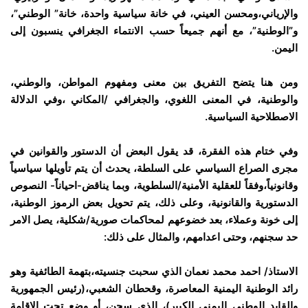
والإرياني،ومحسن العيني، في خانة سياسية واحدة، خانة” الوطني”،
و”الوطنية”، مع أنهم جميعاً حسب الانتماء الجغرافي ينسبون إلى
اليمن.
ومن هنا يتضح التفريق بين معنى ومفهوم المواطن، والوطني،
والوطنية، في المعنى اللغوي، والجغرافي /المكاني ،وفي الدلالة
الاصطلاحية السياسية.
وفي ختام هذه الفقرة، قد يقول البعض أن الدستور والقوانين في
مجرى الصراع السياسي على السلطة، يحدث أن يتم تأويلها سياسياً
وقانونياً،وفقاً للعقلية الأمنية/السلطوية، وبما يناقض-احياناً- النصوص
الدستورية والقانونية، وعلى ذلك، يتم تحويل بعض الرموز الوطنية،
إلى خونة وعملاء، بعد خضوعهم لمحاكمات صورية/شكلية، يصل الامر
حد سجنهم، وحتى اعدامهم، والمثال على ذلك:
الاستاذ/ احمد محمد نعمان الذي سحبت جنسيته،بتهمة الطائفية وهو
رائد الوطنية اليمنية المعاصرة، وقحطان الشعبي،(رئيس الجمهورية
والقايد الوطني اليمني الكبير)، الذي سجن، أو وضع تحت الإقامة