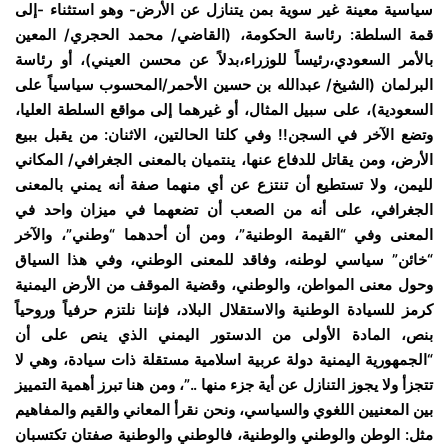
سياسية معينة غير سوية بمن يتنازل عن الأرض- وهو استثناء -إلى
قمة السلطة: رئاسة الحكومة، (القاضي/ محمد الحجري/ المعين
بالأمر السعودي،رئيساً للوزراء،بدلاً عن محسن العيني)، أو رئاسة
البرلمان (الشيخ/ عبدالله بن حسين الأحمر/المحسوب سياسياً على
السعودية)، على سبيل المثال، أو غيرهما إلى مواقع السلطة العليا،
وتضع الآخر في السجن!! وفي كلتا الحالتين، الاثنان: من يقبل ببيع
الأرض، ومن يقاتل للدفاع عنها، ينتميان بالمعنى الجغرافي/ المكاني
لليمن، ولا تستطيع أن تنتزع عن أي منهما صفة أنه يمني بالمعنى
الجغرافي، على أنه من الصعب أن تضعهما في ميزان واحد في
المعنى وفي “القيمة الوطنية”، ومن أن أحدهما “وطني”، والآخر
“خائن” سياسي لوطنه، وفاقد للمعنى الوطني، وفي هذا السياق
وحول معنى المواطن، والوطني، وقضية الموقف من الأرض اليمنية
كرمز للسيادة الوطنية والاستقلال البلاد، فإننا نلتزم حرفياً وروحياً
بنص، المادة الأولى من الدستور اليمني الذي ينص على أن
“الجمهورية اليمنية دولة عربية اسلامية مستقلة ذات سيادة، وهي لا
تتجزأ ولا يجوز التنازل عن أية جزء منها ..”، ومن هنا تبرز أهمية التمييز
بين المعنيين اللغوي والسياسي، ونحن نقرأ المعاني والقيم والمفاهيم
مثل: الوطن والوطني والوطنية، فالوطني والوطنية صفتان تكتسبان