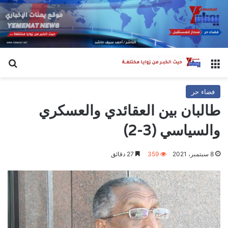
القائمة
بح
فضاء حر
طالبان بين العقائدي والعسكري
والسياسي (3-2)
8 سبتمبر، 2021
359
27 دقائق