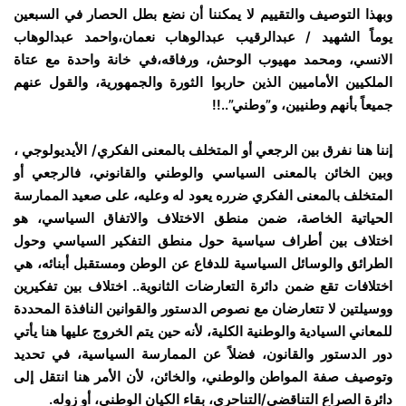
وبهذا التوصيف والتقييم لا يمكننا أن نضع بطل الحصار في السبعين
يوماً الشهيد / عبدالرقيب عبدالوهاب نعمان،واحمد عبدالوهاب
الانسي، ومحمد مهيوب الوحش، ورفاقه،في خانة واحدة مع عتاة
الملكيين الأماميين الذين حاربوا الثورة والجمهورية، والقول عنهم
جميعاً بأنهم وطنيين، و”وطني”..!!
إننا هنا نفرق بين الرجعي أو المتخلف بالمعنى الفكري/ الأيديولوجي ،
وبين الخائن بالمعنى السياسي والوطني والقانوني، فالرجعي أو
المتخلف بالمعنى الفكري ضرره يعود له وعليه، على صعيد الممارسة
الحياتية الخاصة، ضمن منطق الاختلاف والاتفاق السياسي، هو
اختلاف بين أطراف سياسية حول منطق التفكير السياسي وحول
الطرائق والوسائل السياسية للدفاع عن الوطن ومستقبل أبنائه، هي
اختلافات تقع ضمن دائرة التعارضات الثانوية.. اختلاف بين تفكيرين
ووسيلتين لا تتعارضان مع نصوص الدستور والقوانين النافذة المحددة
للمعاني السيادية والوطنية الكلية، لأنه حين يتم الخروج عليها هنا يأتي
دور الدستور والقانون، فضلاً عن الممارسة السياسية، في تحديد
وتوصيف صفة المواطن والوطني، والخائن، لأن الأمر هنا انتقل إلى
دائرة الصراع التناقضي/التناحري، بقاء الكيان الوطني، أو زوله.