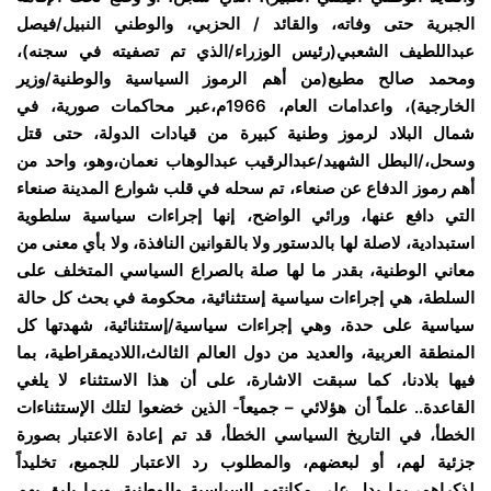
الجبرية حتى وفاته، والقائد / الحزبي، والوطني النبيل/فيصل
عبداللطيف الشعبي(رئيس الوزراء/الذي تم تصفيته في سجنه)،
ومحمد صالح مطيع(من أهم الرموز السياسية والوطنية/وزير
الخارجية)، واعدامات العام، 1966م،عبر محاكمات صورية، في
شمال البلاد لرموز وطنية كبيرة من قيادات الدولة، حتى قتل
وسحل،/البطل الشهيد/عبدالرقيب عبدالوهاب نعمان،وهو، واحد من
أهم رموز الدفاع عن صنعاء، تم سحله في قلب شوارع المدينة صنعاء
التي دافع عنها، ورائي الواضح، إنها إجراءات سياسية سلطوية
استبدادية، لاصلة لها بالدستور ولا بالقوانين النافذة، ولا بأي معنى من
معاني الوطنية، بقدر ما لها صلة بالصراع السياسي المتخلف على
السلطة، هي إجراءات سياسية إستثنائية، محكومة في بحث كل حالة
سياسية على حدة، وهي إجراءات سياسية/إستثنائية، شهدتها كل
المنطقة العربية، والعديد من دول العالم الثالث،اللاديمقراطية، بما
فيها بلادنا، كما سبقت الاشارة، على أن هذا الاستثناء لا يلغي
القاعدة.. علماً أن هؤلائي – جميعاً- الذين خضعوا لتلك الإستثناءات
الخطأ، في التاريخ السياسي الخطأ، قد تم إعادة الاعتبار بصورة
جزئية لهم، أو لبعضهم، والمطلوب رد الاعتبار للجميع، تخليداً
لذكراهم، بما يدل على مكانتهم السياسية والوطنية، وبما يليق بهم