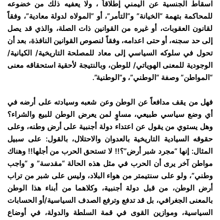
اسقاط الجنسية عن اليمني إطلاقاً ، ولا يعفيه ذلك من خضوعه
للمحاكمة بتهمة “الخيانة” و”التأمر”، أو “المولاه لدولة معادية”، وفقاً
لقانون العقوبات، أو غيره من القوانين ذات الصلة، والذي قد يصل
إلى حد سجنه، أو حتى اعدامه، وفقاً لنصوص القوانين النافذة، بعد أن
تحول في سلوكه السياسي إلى معاد للمصلحة التاريخية/ الكيانية/
الوجودية للمعنى الهوياتي/ للوطن، وبالنتيجة لأحقية استحقاقه معنى
“المواطن” وصفة “الوطني”، و”الوطنية”.
فهل من يقف مدافعاً عن الوطن وعن شعبه وسيادته على أرضه في
أي وضع سياسي طبيعي، مساوٍ لمن يعرض الوطن للبيع والشراء؟
وهل يستوي من يقول عن اعتداء دولة أجنبية على أرض وطنه، وعلى
حقوقه السيادية التاريخية بالعدوان والاحتلال، بالقول: على سبيل
المثال: إنها “مجرد شبر أرض”؟!! لا تستحق الحرب من أجلها!! وهناك
مواطن آخر يرى أن الحرب في مثل هذه الحالة “مقدسة” و “واجب
وطني”، ولو على سنتيمتر من هواء البلاد، وليس على شبر من تراب
أرض الوطن، من قبل دولة أجنبية، وكلاهما من أبناء هذا الوطن
بالمعنى الجغرافي، بل قد تدفع وترفع الصدف السياسية/أو الحسابات
السياسية، وموازين القوى في قمة السلطة والدولة، في أوضاع