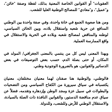
العقوبات” أو القوانين الخاصة المعنية بذلك، لفظة وصفة “خائن”،
و”عميل”، و”معادي” للمصالح الوطنية العليا للشعب.
ومن هنا صعوبة الجمع في خانة واحدة، وفي صفة واحدة بين الوطني
المدافع عن حرية شعبه واستقلال بلاده، وبين الخائن السياسي،
لوطنه والمناقض لمصالح شعبه وبلاده في الحرية والاستقلال في
واقع الممارسة العملية.
وبهذا المعنى ليس كل من ينتمي بالمعنى الجغرافي/ المولد في
المكان، أو حتى بصلة الدم، حسب بعض التوصيفات في بعض
الدساتير والقوانين، هو بالضرورة الوجودية وطني.
فالوطني، والوطنية هنا صفتان لهما معنيان مختلفان، معنيان
يكتسبانه في سياق سيرورة من الكفاح السياسي ومن التضحيات
والبطولات في سبيل عزة ومجد الوطن وإزدهاره وتقدمه، فضلاً عن
سياق عدم مناقضة الدستور، والقوانين النافذة ذات الصلة بالسيادة،
والاستقلال الوطني للأرض وللشعب، وللدولة.