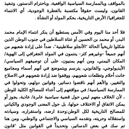
بالمواقف وبالممارسة السياسية الواقعية، وباحترام الدستور، وتنفيذ
القانون، وليست حقوقاً مكتسبة بالفطرة الوجودية، أي الانتماء
للجغرافيا/ الأرض التاريخية، بحكم المولد أو النشأة .
فلا أحد منا اليوم وفي الأمس يستطيع أن ينكر انتماء الإمام محمد
البدر، أو محمد بن الحسين أو عتاة السلاطين في جنوب الوطن الذين
شكلوا تاريخياً الحالة “الأنجلو سلاطينية”، ضداً على إرادة شعبهم من
أنهم جميعاً –وغيرهم كثر- ينتمون في المولد الجغرافي إلى الهوية/
المكان اليمني، ومن أنهم يمنيون، على أن توصيفهم السياسي/
الأيديولوجي، والقانوني، يترسم ويتموضع في أنهم أسماء ومجاميع
خانت أحلام وتطلعات شعوبهم، ووقفوا ضد إرادة شعوبهم في الاصلاح
والتغيير، والأهم أنهم ناقضوا دساتير، وقوانين دولهم، وتحولوا في
الممارسة السياسية/ في مواقفهم إلى أعداء للمصالح الكلية للوطن
، لأن الخلاف معهم ليس حول قضية سياسية عابرة/ عادية، يجوز أو
يمكن الاتفاق أو الاختلاف حولها، بل حول المعنى الوجودي والكياني
للمصالح التاريخية لكل الوطن:وحدة ارضه، واستقراره، وسيادته
واستقلاله وحريته، وتقدمه السياسي والاجتماعي والوطني، ومن هنا
تم سك في بعض الدساتير، وتحديداً في القوانين مثل “قانون