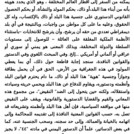
يمكنه من السفر إلى أقطار العالم المختلفة ، وهو الذي يحدد هويته
بأنه من أبناء هذا البلد،أو ذاك، بحكم المولد والنشأة، أو بحكم الحصول
القانوني الدستوري على جنسية هذا البلد أو ذاك بالإكتساب، وله كل
الحقوق، وعليه ما على كل مواطن من واجبات، وبالنتيجة في أي بلد
ديمقراطي تعددي من حقه أن يرشح، وأن يترشح للانتخابات –باستثناء
الأنظمة الملكية المغلقة على العائلة – للوصول إلى مستويات
السلطة والدولة المختلفة، وبذلك المعنى هو يمني أو سوري أو
عراقي أو ألماني أو أمريكي …إلخ. وفي المبحث اللغوي وفي الدستور
والقوانين النافدة، سنجد إجابة قاطعة حول ذلك، أي بما يعطي
المولود في هذه الجغرافية من الأرض، الحق في أن يحمل بطاقة
وجوازاً وجنسية “هوية” هذا البلد أو ذاك، ما دام يحترم قوانين البلد
وأنظمته ودستوره، ويقاوم للدفاع عن هذا البلد ويحمي حريته وسيادته
واستقلاله، ولكنه حين يتحول إلى الضد” النقيض”، من مجموع هذه
المعاني والقيم والقضايا الدستورية والقانونية، ويقف على النقيض
منها في مواقفه السياسية، فإن أهل هذا البلد وأنظمته وتشريعاته قد
تصل به، حسب القوانين المعنية النافذة إلى تقديمه للمحاكمة وإلى
اتهامه بالخيانة والعمالة، وإلى حد سجنه، وسحب الجنسية عنه، كما
في بعض الدساتير، علماً أن الدستور اليمني في مادته “٤٤”، لا يجيز