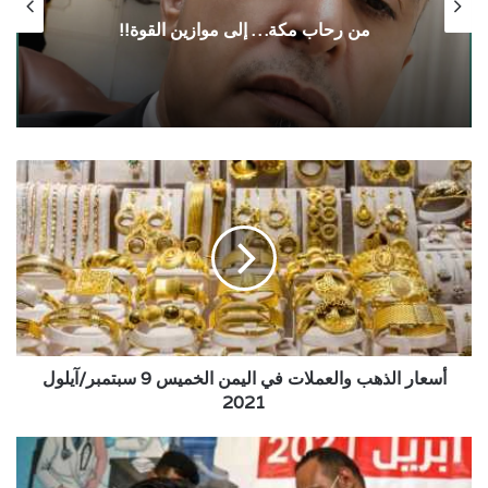
من رحاب مكة… إلى موازين القوة!!
أسعار
الذهب
والعملات
في
اليمن
الخميس
9
سبتمبر/
آيلول
2021
أسعار الذهب والعملات في اليمن الخميس 9 سبتمبر/آيلول
2021
وصول
29