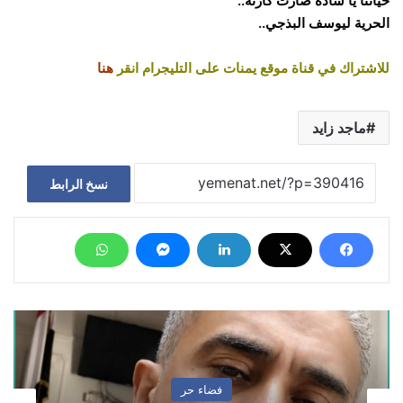
حياتنا يا سادة صارت كارثة..
الحرية ليوسف البذجي..
للاشتراك في قناة موقع يمنات على التليجرام انقر
هنا
ماجد زايد
نسخ الرابط
فضاء حر