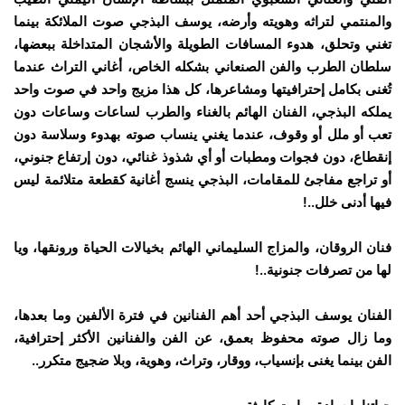
والمنتمي لتراثه وهويته وأرضه، يوسف البذجي صوت الملائكة بينما
تغني وتحلق، هدوء المسافات الطويلة والأشجان المتداخلة ببعضها،
سلطان الطرب والفن الصنعاني بشكله الخاص، أغاني التراث عندما
تُغنى بكامل إحترافيتها ومشاعرها، كل هذا مزيج واحد في صوت واحد
يملكه البذجي، الفنان الهائم بالغناء والطرب لساعات وساعات دون
تعب أو ملل أو وقوف، عندما يغني ينساب صوته بهدوء وسلاسة دون
إنقطاع، دون فجوات ومطبات أو أي شذوذ غنائي، دون إرتفاع جنوني،
أو تراجع مفاجئ للمقامات، البذجي ينسج أغانية كقطعة متلائمة ليس
فيها أدنى خلل..!
فنان الروقان، والمزاج السليماني الهائم بخيالات الحياة ورونقها، ويا
لها من تصرفات جنونية..!
الفنان يوسف البذجي أحد أهم الفنانين في فترة الألفين وما بعدها،
وما زال صوته محفوظ بعمق، عن الفن والفنانين الأكثر إحترافية،
الفن بينما يغنى بإنسياب، ووقار، وتراث، وهوية، وبلا ضجيج متكرر..