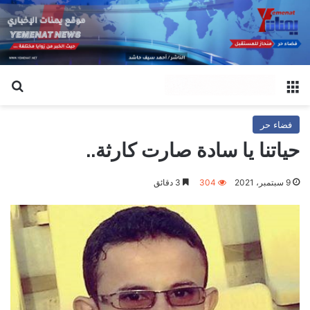
القائمة
بح
فضاء حر
حياتنا يا سادة صارت كارثة..
9 سبتمبر، 2021
304
3 دقائق