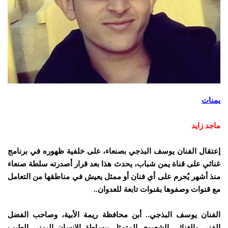
يمنات
ماجد زايد
إعتقال الفنان يوسف البذجي بصنعاء، على خلفية ظهوره في برنامج
غنائي على قناة يمن شباب، يحدث هذا بعد قرار أصدرته سلطة صنعاء
منذ أشهر يُحرم على أي فنان أو ممثل يعيش في مناطقها من التعامل
مع قنوات وصفوها بقنوات تابعة للعدوان..
الفنان يوسف البذجي.. أبن محافظة ريمة الأبية، وصاحب الفضل
الفني والغنائي الشعبوي المتمثل ببساطة الإنسان اليمني الطيب