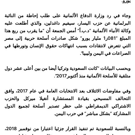
يورو.
وجاء في رد وزارة الدفاع الألمانية على طلب إحاطة من النائبة
البرلمانية عن حزب اليسار، سيفيم داغدلين، والذي أطلعت عليه
وكالة الأنباء الألمانية “د.ب.أ” أمس الجمعة أن “ما يقرب من ربع هذا
المبلغ “081ر1 مليار يورو” شكل صادرات أسلحة حربية إلى مصر
التي تتعرض لانتقادات بسبب انتهاكات حقوق الإنسان وتورطها في
الصراعات في اليمن وليبيا”.
وبحسب البيانات “كانت السعودية وتركيا أيضا من بين أعلى عشر دول
متلقية للأسلحة الألمانية منذ أكتوبر2017”.
وفي مفاوضات الائتلاف بعد الانتخابات العامة في عام 2017، وافق
التحالف المسيحي بقيادة المستشارة أنغيلا ميركل والحزب
الاشتراكي الديمقراطي على حظر تصدير أسلحة لجميع الدول
المشاركة “بشكل مباشر” في حرب اليمن.
وبالنسبة للسعودية تم تنفيذ القرار جزئيا اعتبارا من نوفمبر 2018،