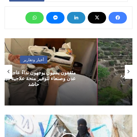
أخبار وتقارير
مثقفون يمنيون يوجهون نداءً عاجلًا لسلطتي
عدن وصنعاء لتوفير منحة علاجية للبرلماني
حاشد
صحيفة
بريطانية:
المجاعة
تهدد