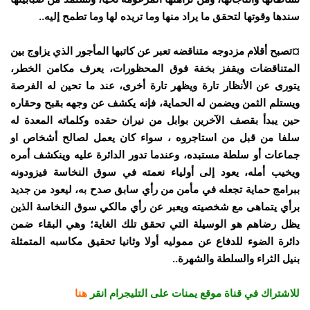
ﺳﻨﺪﻫﺎ ﻭﻗﻮﺗﻬﺎ ﻟﺘﺤﻘﻖ ﻣﺎ ﻳﺮﺍﺩ ﻣﻨﻬﺎ ﻭﻣﺎ ﺗﺮﻳﺪﻩ ﻟﻬﺎ ﻭﻣﺎ ﺗﻄﻤﺢ ﺇﻟﻴﻪ..
¤ﺗﺼﺒﺢ أﻗﻼﻡ ﻣﺰﺩﻭﺟﻪ ﻣﺘﻨﺎﻗﻀﻪ ﺗﻌﺒﺮ ﻋﻦ ﻛﺎﺗﺒﻬﺎ ﺍﻟﻤﺄﺟﻮﺭ ﺍﻟﺬﻱ ﻳﺰﺍﻭﺝ ﺑﻴﻦ
ﺍﻟﻤﺘﻨﺎﻗﻀﺎﺕ ﻭﻳﻘﻔﺰ ﺑﺨﻔﺔ ﻓﻮﻕ ﺍﻟﻤﺤﻈﻮﺭﺍﺕ، ﻳﻌﺮﻑ ﻣﻜﺎﻣﻦ ﺍﻟﺨﻄﺮ،
ﻳﺘﻮﺭﻯ ﻋﻦ ﺍﻷﻧﻈﺎﺭ ﺗﺎﺭﺓ ﻭﻳﻈﻬﺮ ﺗﺎﺭﺓ ﺃﺧﺮﻯ، ﻋﻨﺪ ﻣﺎ ﺗﺤﻴﻦ ﻟﻪ ﺍﻟﻔﺮﺻﺔ
ﻭﻳﺴﺘﻠﻢ ﺍﻟﺜﻤﻦ ﻭﻳﻀﻤﻦ ﻟﻪ ﺍﻟﺤﻤﺎﻳﺔ، ﻓﺈﻧﻪ ﻳﻜﺸﻒ ﻋﻦ ﻭﺟﻬﻪ ﺑﻘﺒﺢ ﻭﺣﻘﺎﺭﻩ
ﺣﻴﻦ ﻳﺒﺪﺃ ﺑﻘﺼﻒ ﺍﻵﺧﺮﻳﻦ ﺑﻮﺍﺑﻞ ﻣﻦ ﻧﻴﺮﺍﻥ ﺣﻘﺪﻩ ﻭﻛﻠﻤﺎﺗﻪ ﺍﻟﻤﻌﺪﺓ ﻟﻪ
ﺳﻠﻔﺎ ﻣﻦ ﻗﺒﻞ ﻣﻦ ﺍﺳﺘﺎﺟﺮﻭﻩ ، ﺳﻮﺍﺀ ﻛﺎﻥ ﻳﻌﻤﻞ ﻟﺼﺎﻟﺢ ﺃﺷﺨﺎﺹ ﺍﻭ
ﺟﻤﺎﻋﺎﺕ ﺃﻭ ﺳﻠﻄﺔ ﻣﺴﺘﺒﺪﻩ، ﻭﻋﻨﺪﻣﺎ ﺗﺪﻭﺭ ﺍﻟﺪﺍﺋﺮﺓ ﻋﻠﻴﻪ ﻭﻳﻨﻜﺸﻒ ﺃﻣﺮﻩ
ﻭﻳﺨﻴﺐ ﺃﻣﻠﻪ، ﻳﻌﻮﺩ ﺇﻟﻰ ﺃﻭﻟﻴﺎﺀ ﻧﻌﻤﺘﻪ ﻓﻲ ﺳﻮﻕ ﺍﻟﻨﺨﺎﺳﺔ ﻓﻴﺰﻭﺩﻭﻧﻪ
ﺑﺒﺮﺍﻣﺞ ﺣﻤﺎﻳﺔ ﺗﺠﻌﻠﻪ ﻓﻲ ﻣﺄﻣﻦ ﻣﻦ ﺭﺃﻱ ﺳﺎﺑﻖ ﺻﺪﺡ ﺑﻪ، ﻟﻴﻌﻮﺩ ﻣﻦ ﺟﺪﻳﺪ
ﺑﺮﺃﻱ ﻳﺘﻤﺎﻫﻰ ﻣﻊ ﺷﺨﺼﻴﺘﻪ ﻭﻳﻌﺒﺮ ﻋﻦ ﺭﺃﻱ ﻣﺎﻟﻜﻲ ﺳﻮﻕ ﺍﻟﻨﺨﺎﺳﺔ ﺍﻟﺬﻳﻦ
ﻳﻈﻞ ﺭﺿﺎﻫﻢ ﻫﻮ ﺍﻟﻮﺳﻴﻠﺔ ﺍﻟﺘﻲ ﺗﺤﻘﻖ ﺗﻠﻚ ﺍﻟﻐﺎﻳﺔ؛ ﻭﻫﻲ ﺍﻟﺒﻘﺎﺀ ﺿﻤﻦ
ﺩﺍﺋﺮﺓ ﺍﻟﻀﻮﺀ ﻟﻠﺪﻓﺎﻉ ﻋﻦ ﻣﻤﻮﻟﻴﻪ ﺃﻭﻻ ﻭﺛﺎﻧﻴﺎ ﺗﺤﻘﻴﻖ ﻣﻜﺎﺳﺒﻪ ﺍﻟﻤﺘﻤﺜﻠﺔ
ﺑﻨﻴﻞ ﺍﻟﺜﺮﺍﺀ ﻭﺍﻟﺴﻠﻄﺔ ﻭﺍﻟﺸﻬﺮﺓ..
للاشتراك في قناة موقع يمنات على التليجرام انقر
هنا