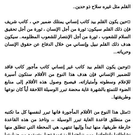
ﺍﻟﻘﻠﻢ ﻣﺜﻞ ﻏﻴﺮﻩ ﺳﻼﺡ ﺫﻭ ﺣﺪﻳﻦ..
¤ﺣﻴﻦ ﻳﻜﻮﻥ ﺍﻟﻘﻠﻢ ﺑﻴﺪ ﻛﺎﺗﺐ ﺇﻧﺴﺎﻧﻲ ﻳﻤﺘﻠﻚ ﺿﻤﻴﺮ ﺣﻲ ، ﻛﺎﺗﺐ ﺷﺮﻳﻒ
ﻓﺈﻥ ﺫﻟﻚ ﺍﻟﻘﻠﻢ ﺳﻴﻜﻮﻥ: ﺛﻮﺭﺓ ﻣﻦ ﺃﺟﻞ ﺍﻹﻧﺴﺎﻥ ، ﺛﻮﺭﺓ ﻣﻦ ﺃﺟﻞ ﺗﺤﻘﻴﻖ
ﺍﻟﺴﻼﻡ ﻟﻠﺸﻌﻮﺏ ، ﺛﻮﺭﺓ ﻣﻦ ﺃﺟﻞ ﺍﻹﻧﺘﺼﺎﺭ ﻟﻠﺸﻌﻮﺏ ﺍﻟﻤﻈﻠﻮﻣﻪ.. ﺳﻴﻜﻮﻥ
ﻫﺪﻑ ﺫﻟﻚ ﺍﻟﻘﻠﻢ ﻧﺒﻴﻞ ﻭﺇﻧﺴﺎﻧﻲ ﻣﻦ ﺧﻼﻝ ﺍﻟﺪﻓﺎﻉ ﻋﻦ ﺣﻘﻮﻕ ﺍﻹﻧﺴﺎﻥ
ﻭﺣﺮﻳﺎﺗﻪ…
¤ﻭﺣﻴﻦ ﻳﻜﻮﻥ ﺍﻟﻘﻠﻢ ﺑﻴﺪ ﻛﺎﺗﺐ ﻏﻴﺮ ﺇﻧﺴﺎﻧﻲ ﻛﺎﺗﺐ ﻣﺄﺟﻮﺭ ﻛﺎﺗﺐ ﻓﺎﻗﺪ
ﻟﻠﻀﻤﻴﺮ ﺍﻹﻧﺴﺎﻧﻲ ﻓﺈﻥ ﻫﺪﻑ ﻫﺬﺍ ﺍﻟﻨﻮﻉ ﻣﻦ ﺍﻷﻗﻼﻡ ﺳﺘﻜﻮﻥ ﺃﺳﻴﺮﺓ
ﻟﻺﻋﻼﻡ ﻭﺳﻄﻮﺗﻪ ﻭﺃﻣﺘﻴﺎﺯﺍﺗﻪ، ﻓﻴﺼﺒﺢ ﻭﺻﻮﻝ ﻫﺬﻩ ﺍﻷﻗﻼﻡ ﺇﻟﻰ ﻣﻨﺎﺑﻊ
ﺍﻟﻀﻮﺀ ﻟﻠﺘﻤﺘﻊ ﺑﺎﻟﺸﻬﺮﺓ ﻏﺎﻳﺔ ﻣﺤﻀﺔ ﺗﺒﺮﺭ ﺍﻟﻮﺳﻴﻠﺔ ﺍﻟﻼﺣﻘﺔ ﺃﻳﺎً ﻛﺎﻥ ﻧﻮﻋﻬﺎ
ﻭﻃﺮﻳﻘﺘﻬﺎ..
¤ﻣﺜﻞ ﻫﺬﺍ ﺍﻟﻨﻮﻉ ﻣﻦ ﺍﻷﻗﻼﻡ ﺍﻟﻤﺄﺟﻮﺭﺓ ﻓﺎﻧﻬﺎ ﺗﺒﺮﺭ ﻟﻨﻔﺴﻬﺎ ﻛﻞ ﻣﺎ ﺗﻜﺘﺒﻪ
ﻣﻦ ﻣﻨﻄﻠﻖ ﻗﺎﻋﺪﺓ ﺍﻟﻐﺎﻳﺔ ﺗﺒﺮﺭ ﺍﻟﻮﺳﻴﻠﺔ ،، ﻭﺗﺎﺧﺬ ﻣﻦ ﻫﺬﻩ ﺍﻟﻘﺎﻋﺪﺓ
ﺧﺎﺭﻃﺔ ﻃﺮﻳﻘﻬﺎ، ﻣﻨﻬﺎ ﺗﺒﺪﺃ ﻭﺇﻟﻴﻬﺎ ﺗﻨﺘﻬﻲ، ﻫﻲ ﺍﻟﻤﺤﻄﺔ ﺍﻟﺘﻲ ﺗﻨﻄﻠﻖ ﻣﻨﻬﺎ
ﻧﺸﺎﻃﺎﺗﻬﺎ ﻭﺍﻧﺘﺎﺟﺎﺗﻬﺎ، ﻭﻣﻦ ﻧﺰﺍﻫﺘﻬﺎ ﺍﻟﻤﺰﻋﻮﻣﺔ ﺗﺤﻴﺎ، ﻭﺗﺴﺘﻤﺪ ﻣﻦ ﺿﺒﺎﺑﻴﺘﻬﺎ