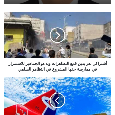
أشتراكي
تعز
يدين
قمع
التظاهرات
ويدعو
الجماهير
للاستمرار
في
ممارسة
أشتراكي تعز يدين قمع التظاهرات ويدعو الجماهير للاستمرار
حقها
في ممارسة حقها المشروع في التظاهر السلمي
المشروع
في
رحلات
التظاهر
طيران
السلمي
اليمنية
الاربعاء
29
سبتمبر/
آيلول