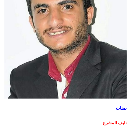
يمنات
ﻧﺎﻳﻒ ﺍﻟﻤﺸﺮﻉ