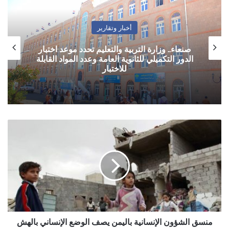
أخبار وتقارير
صنعاء.. وزارة التربية والتعليم تحدد موعد اختبار
الدور التكميلي للثانوية العامة وعدد المواد القابلة
للاختبار
منسق
الشؤون
الإنسانية
باليمن
يصف
الوضع
الإنساني
بالهش
منسق الشؤون الإنسانية باليمن يصف الوضع الإنساني بالهش