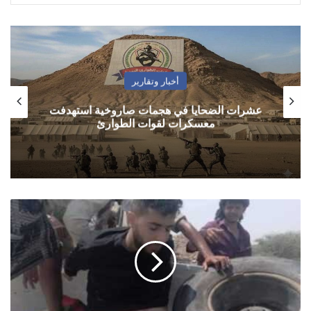
أخبار وتقارير
عشرات الضحايا في هجمات صاروخية استهدفت
معسكرات لقوات الطوارئ
والد
السنباني
يكشف
السبب
الحقيقي
لوفاة
نجله