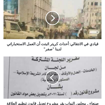
في
الانتقالي:
أحداث
كريتر
اثبتت
أن
العمل
الاستخباراتي
لدينا
قيادي في الانتقالي: أحداث كريتر اثبتت أن العمل الاستخباراتي
"صفر"
لدينا "صفر"
صنعاء
..
مجلس
النواب
يقر
مشروع
تعديل
قانون
تنظيم
العلاقة
صنعاء .. مجلس النواب يقر مشروع تعديل قانون تنظيم العلاقة