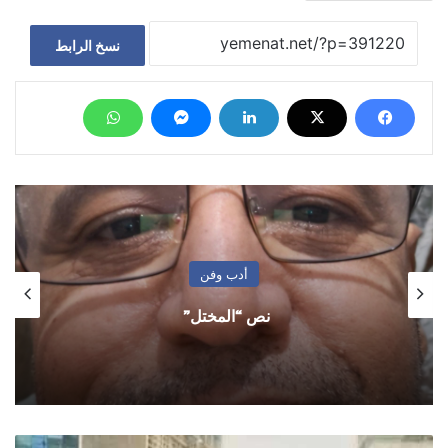
نسخ الرابط
أدب وفن
نص “المختل”
قيادي