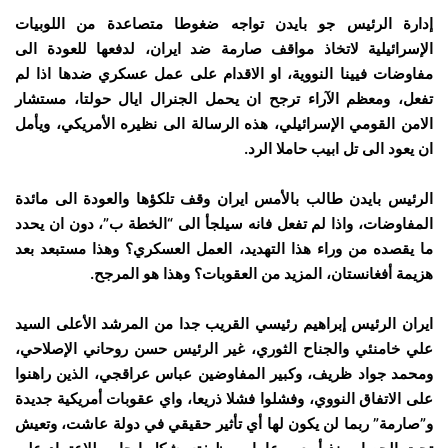
إدارة الرئيس جو بايدن تواجه ضغوطا متصاعدة من اللوبيات
الإسرائيلية لاتخاذ مواقف صارمة ضد ايران، لدفعها للعودة الى
مفاوضات فيينا النووية، او الاقدام على عمل عسكري ضدها اذا لم
تفعل، ومعظم الآراء ترجح ان يحمل الجنرال ايال حولتا، مستشار
الامن القومي الإسرائيلي، هذه الرسالة الى نظيره الأمريكي، ويأمل
ان يعود الى تل ابيب حاملا الرد.
الرئيس بايدن طالب بالأمس ايران وقف تلكؤها والعودة الى مائدة
المفاوضات، واذا لم تفعل فانه سيلجأ الى “الخطة ب”، دون ان يحدد
ما يقصده من وراء هذا التهديد، العمل العسكري؟ وهذا مستبعد بعد
هزيمة أفغانستان، المزيد من العقوبات؟ وهذا هو المرجح.
ايران الرئيس إبراهيم رئيسي القريب جدا من المرشد الأعلى السيد
علي خامنئي والجناح الثوري، غير الرئيس حسن روحاني الإصلاحي،
ومحمد جواد ظريف، وكبير المفاوضين عباس عراقجي، الذين راهنوا
على الاتفاق النووي، وفشلوا فشلا ذريعا، واي عقوبات أمريكية جديدة
و”صارمة” ربما لن يكون لها أي تأثير حقيقي في دولة عاشت، وتعيش