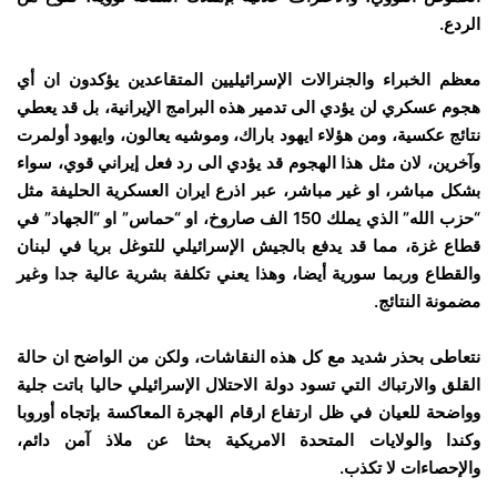
الردع.
معظم الخبراء والجنرالات الإسرائيليين المتقاعدين يؤكدون ان أي
هجوم عسكري لن يؤدي الى تدمير هذه البرامج الإيرانية، بل قد يعطي
نتائج عكسية، ومن هؤلاء ايهود باراك، وموشيه يعالون، وايهود أولمرت
وآخرين، لان مثل هذا الهجوم قد يؤدي الى رد فعل إيراني قوي، سواء
بشكل مباشر، او غير مباشر، عبر اذرع ايران العسكرية الحليفة مثل
“حزب الله” الذي يملك 150 الف صاروخ، او “حماس” او “الجهاد” في
قطاع غزة، مما قد يدفع بالجيش الإسرائيلي للتوغل بريا في لبنان
والقطاع وربما سورية أيضا، وهذا يعني تكلفة بشرية عالية جدا وغير
مضمونة النتائج.
نتعاطى بحذر شديد مع كل هذه النقاشات، ولكن من الواضح ان حالة
القلق والارتباك التي تسود دولة الاحتلال الإسرائيلي حاليا باتت جلية
وواضحة للعيان في ظل ارتفاع ارقام الهجرة المعاكسة بإتجاه أوروبا
وكندا والولايات المتحدة الامريكية بحثا عن ملاذ آمن دائم،
والإحصاءات لا تكذب.