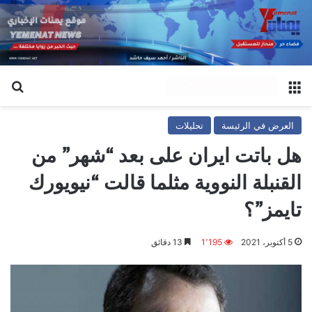
القائمة
بح
العرض في الرئيسة
تحليلات
هل باتت ايران على بعد “شهر” من
القنبلة النووية مثلما قالت “نيويورك
تايمز”؟
5 أكتوبر، 2021
1٬195
13 دقائق