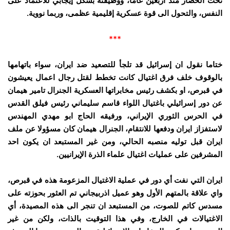
تحت الحصار منذ أربعين عاما، ووظيفته بشكل إيجابي للاعتماد على
النفس، والتحول الى قوة عسكرية إقليمية عظمى، وربما نووية.
***
ختاما نقول ان إسرائيل قد تلجأ للتصعيد ضد ايران، سواء باتهامها
بالوقوف خلف فرق اغتيال كانت تخطط لقتل رجال اعمال يعيشون
في قبرص، او بكشف رئيس مخابراتها العسكرية الجنرال تامير هيمان
عن دور إسرائيلي باغتيال اللواء قاسم سليماني رئيس فيلق القدس
في الحرس الثوري الإيراني، ورفيقه الحاج ابو مهدي المهندس
لاستفزاز ايران ودفعها للانتقام، الجنرال هيمان كان مسؤولا عن ملف
ايران قبل توليه منصبه الحالي، ومن غير المستبعد ان يكون احد
المشرفين على عمليات اغتيال علماء الذرة الإيرانيين.
ايران التي نفت أي دور في عملية الاغتيال المزعومة هذه في قبرص،
واي علاقة بالمتهم الأول وهو عميل اذربيجاني تم العثور بحوزته على
مسدس كاتم للصوت، من المستبعد ان تنجر الى هذه المصيدة، أي
الاغتيالات في الخارج، وفي هذا التوقيت بالذات، ولكن من غير