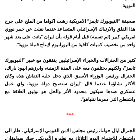
النووية.
صحيفة “النيويورك تايمز” الامريكية رشت اكواما من الملح على جرح
هذا القلق والارتباك الإسرائيلي المتصاعد عندما نقلت عن خبير نووي
امريكي كبير (لم تسمه) قبل أيام قوله بأن ايران “باتت على بعد شهر
واحد من تخصيب كميات كافية من اليورانيوم لإنتاج قنبلة نووية”.
كثير من الجنرالات والخبراء الإسرائيليين يتفقون مع خبير “النيويورك
تايمز”، ولكنهم يختلفون معه على المدة الزمنية، وابرزهم ايهود باراك،
الجنرال ورئيس الوزراء الأسبق الذي دخل حلبة النقاش هذه وكان
الأكثر تشاؤما عندما قال “ايران ستصبح دولة نووية، واي عمل
عسكري ضدها سيكون محدود الأثر والحل هو توثيق العلاقة مع
واشنطن التي دمرها نتنياهو”.
***
الجنرال ايال حولتا، رئيس مجلس الامن القومي الإسرائيلي، طار الى
واشنطن للاجتماع اليوم الثلاثاء مع نظيره الأمريكي جيك سوليفان،