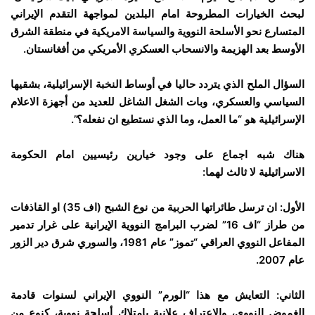
لبحث الخيارات المطروحة امام البلدين لمواجهة التقدم الإيراني
المتسارع نحو الأسلحة النووية والسياسة الامريكية في منطقة الشرق
الأوسط بعد الهزيمة والانسحاب العسكري الأمريكي من أفغانستان.
السؤال الملح الذي يتردد حاليا في أوساط النخبة الإسرائيلية، بشقيها
السياسي والعسكري، وبات الشغل الشاغل للعديد من أجهزة الاعلام
الإسرائيلية هو “ما العمل، وما الذي نستطيع ان نفعله؟”.
هناك شبه اجماع على وجود خيارين رئيسيين امام الحكومة
الاسرائيلية لا ثالث لهما:
الأول: ان ترسل طائراتها الحربية من نوع الشبح (اف 35) او القاذفات
من طراز “اف 16” لضرب البرامج النووية الإيرانية على غرار تدمير
المفاعل النووي العراقي “تموز” عام 1981، والسوري شرق دير الزور
عام 2007.
الثاني: التعايش مع هذا “الورم” النووي الإيراني لسنوات قادمة
الغموض النووي، والاعتراف علانية بإمتلاك أسلحة نووية، كنوع من