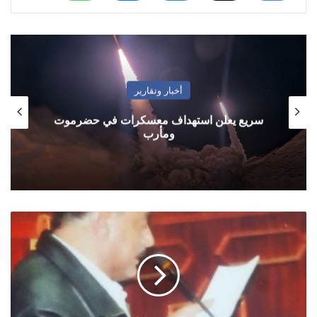
أخبار وتقارير
سريع يعلن استهداف معسكرات في حضرموت
ومأرب
النائب
حاشد
يوجه
سؤالا
لوزير
المالية
ومحافظ