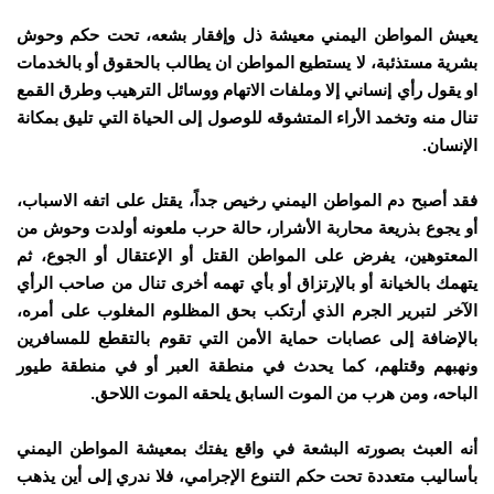
يعيش المواطن اليمني معيشة ذل وإفقار بشعه، تحت حكم وحوش
بشرية مستذئبة، لا يستطيع المواطن ان يطالب بالحقوق أو بالخدمات
او يقول رأي إنساني إلا وملفات الاتهام ووسائل الترهيب وطرق القمع
تنال منه وتخمد الأراء المتشوقه للوصول إلى الحياة التي تليق بمكانة
الإنسان.
فقد أصبح دم المواطن اليمني رخيص جداً، يقتل على اتفه الاسباب،
أو يجوع بذريعة محاربة الأشرار، حالة حرب ملعونه أولدت وحوش من
المعتوهين، يفرض على المواطن القتل أو الإعتقال أو الجوع، ثم
يتهمك بالخيانة أو بالإرتزاق أو بأي تهمه أخرى تنال من صاحب الرأي
الآخر لتبرير الجرم الذي أرتكب بحق المظلوم المغلوب على أمره،
بالإضافة إلى عصابات حماية الأمن التي تقوم بالتقطع للمسافرين
ونهبهم وقتلهم، كما يحدث في منطقة العبر أو في منطقة طيور
الباحه، ومن هرب من الموت السابق يلحقه الموت اللاحق.
أنه العبث بصورته البشعة في واقع يفتك بمعيشة المواطن اليمني
بأساليب متعددة تحت حكم التنوع الإجرامي، فلا ندري إلى أين يذهب