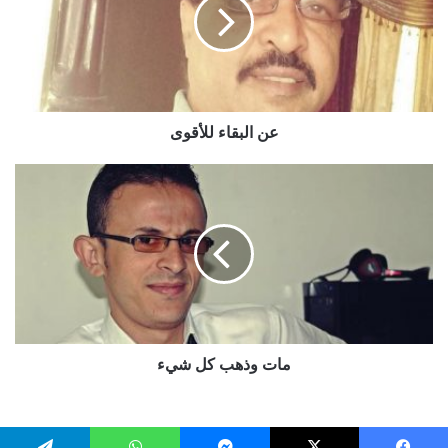
عن البقاء للأقوى
مات
وذهب
كل
شيء
مات وذهب كل شيء