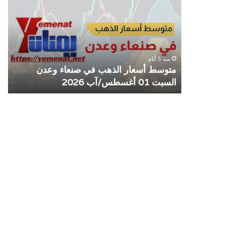
الذهب
الم
في
يوق
صنعاء
التع
وعدن
مع
السبت
منش
منذ 5 أيام
01
صرا
مل مع
متوسط أسعار الذهب في صنعاء وعدن
ص
أغسطس/
السبت 01 أغسطس/آب 2026
م
آب
2026