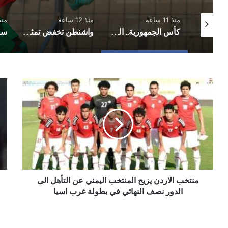
منذ 11 ساعة
منذ 12 ساعة
منذ 12 
مباحثات أممية يمنية بشأن مستجدات الأوضاع وجهود السلام
كأس الجمهورية.. المكلا يُكمل عقد الفرق المتأهلة إلى دور الـ16
واشنطن تخفض تمثيلها الدبلوماسي لدى اليمن بعد مغادرة فاجن
منتخب
مي
الاردن
ورو
يزيح
وصل
المنتخب
وكا
اليمني
ضم
عن
30
التأهل
لاعب
الى
مر
الدور
لني
نصف
منتخب الاردن يزيح المنتخب اليمني عن التأهل الى
جائ
النهائي
الك
الدور نصف النهائي في بطولة غرب اسيا
في
الذ
بطولة
غرب