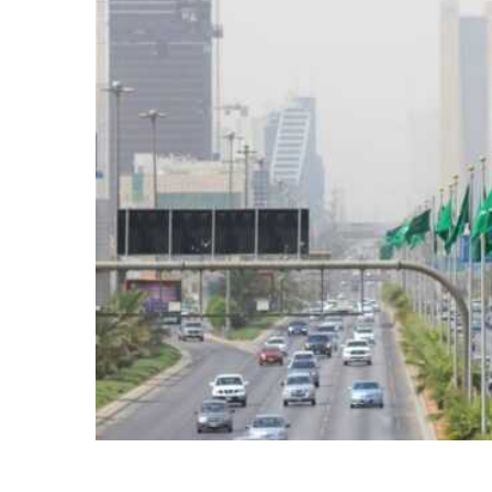
المركزي
يوقف
التعامل
مع
منشأتي
منذ أسبوع واحد
صرافة
لذهب في صنعاء
صنعاء.. البنك المركزي يوقف ا
منشأتي صرافة