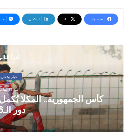
فيسبوك
‫X
لينكدإن
ماس
أقرأ التال
أخبار وتقارير
منذ 11 ساعة
كأس الجمهورية.. المكلا يُكمل
دور الـ16