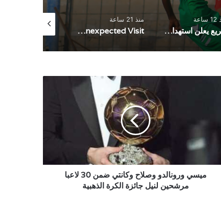
ساعة
منذ 21 ساعة
منذ 23 ساعة
سريع يعلن استهداف سفينة سعودية جديدة
An Unexpected Visit
موقع: اقتراب التوصل إلى اتفاق مؤقت لإ
سي
نالدو
اح
نتي
ن
ا
شحين
ل
زة
ميسي ورونالدو وصلاح وكانتي ضمن 30 لاعبا
رة
مرشحين لنيل جائزة الكرة الذهبية
هبية