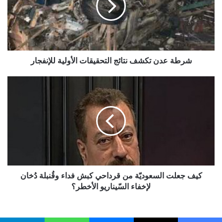
التحقيقات
الأولية
للإنفجار
شرطة عدن تكشف نتائج التحقيقات الأولية للإنفجار
كيف
جعلت
السعوديّة
من
قرداحي
كبش
فداء
وقُنبلة
دُخان
لإخفاء
كيف جعلت السعوديّة من قرداحي كبش فداء وقُنبلة دُخان
السّيناريو
لإخفاء السّيناريو الأخطر؟
الأخطر؟