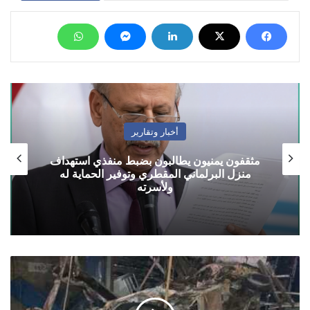
أخبار وتقارير
مثقفون يمنيون يطالبون بضبط منفذي استهداف
منزل البرلماني المقطري وتوفير الحماية له
ولأسرته
شرطة
عدن
تكشف
نتائج