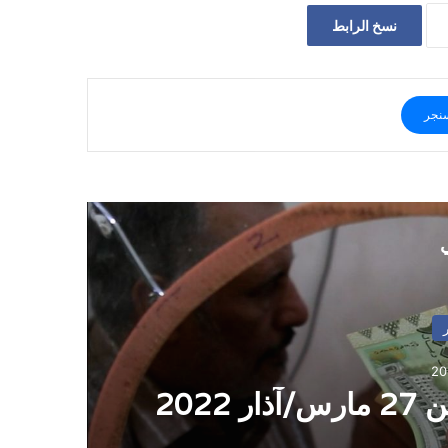
نسخ الرابط
نجر
ي
202