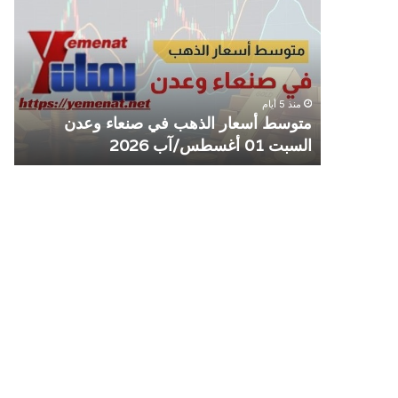
الذهب
الم
في
يوق
صنعاء
التع
وعدن
مع
السبت
منش
منذ 5 أيام
01
صرا
مل مع
متوسط أسعار الذهب في صنعاء وعدن
ص
أغسطس/
السبت 01 أغسطس/آب 2026
م
آب
2026