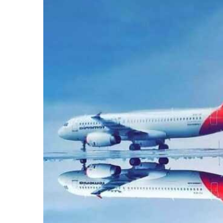
المركزي
يوقف
التعامل
مع
منشأتي
منذ أسبوع واحد
صرافة
لذهب في صنعاء
صنعاء.. البنك المركزي يوقف ا
منشأتي صرافة