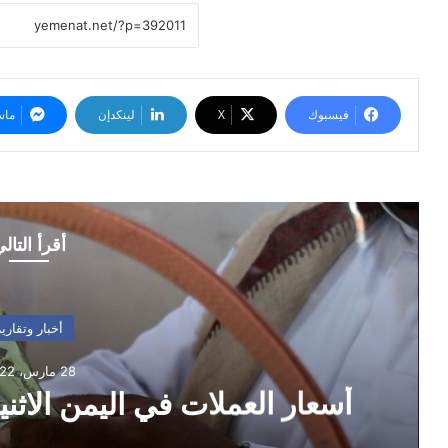
فيسبوك
‫X
لينكدإن
ماس
أقرأ التال
أخبار وتقارير
28 مارس، 2022
أسعار العملات في اليمن الاثنين 27 مارس/آذار 2