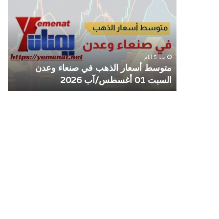
الذهب
الم
في
يوق
صنعاء
التع
وعدن
مع
السبت
منش
منذ 5 أيام
01
صرا
مل مع
متوسط أسعار الذهب في صنعاء وعدن
ص
أغسطس/
السبت 01 أغسطس/آب 2026
م
آب
2026