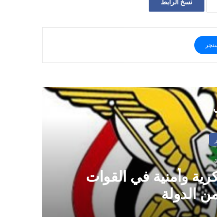
نسخ الرابط
نجر
ي
رية وأمنية في القوات
م
من الدولة