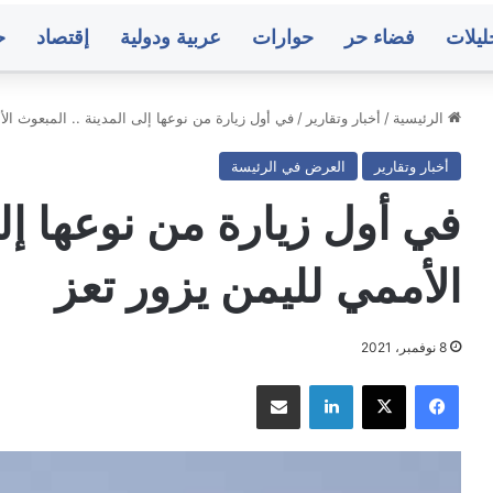
ليلات
فضاء حر
حوارات
عربية ودولية
إقتصاد
ح
الرئيسية
/
أخبار وتقارير
/
في أول زيارة من نوعها إلى المدينة .. المبعوث الأ
أخبار وتقارير
العرض في الرئيسة
فون
دوري
يون
الدرجة
في أول زيارة من نوعها إلى
هون
الاولى..
العروبة
ًا
يفلت
الأممي لليمن يزور تعز
طتي
من
منذ 11 ساعة
الخسارة
ثقفون يمنيون يوجهون نداءً عاجلًا لسلطتي
منذ 12 ساعة
عاء
وفحمان
دن وصنعاء لتوفير منحة علاجية للبرلماني
دوري الدرجة ال
8 نوفمبر، 2021
ير
يعود
اشد
الخسارة وفحمان
ة
بنقطة
فيسبوك
‫X
لينكدإن
مشاركة عبر البريد
جية
ثمينة
لماني
د
ء..
متوسط
ك
أسعار