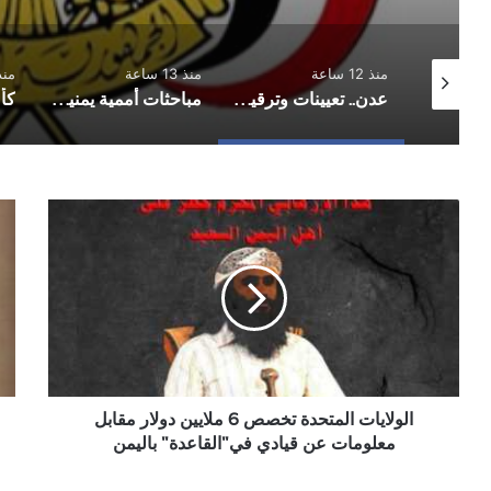
منذ 12 ساعة
منذ 13 ساعة
منذ 13 
دوري الدرجة الاولى.. العروبة يفلت من الخسارة وفحمان يعود بنقطة ثمينة
عدن.. تعيينات وترقيات عسكرية وأمنية في القوات الأمنية وجهاز أمن الدولة
مباحثات أممية يمنية بشأن مستجدات الأوضاع وجهود السلام
الولايات
الس
المتحدة
الأ
تخصص
من
6
تفا
ملايين
حيا
دولار
"مع
مقابل
معلومات
عن
قيادي
الولايات المتحدة تخصص 6 ملايين دولار مقابل
في"القاعدة"
معلومات عن قيادي في"القاعدة" باليمن
باليمن