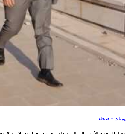
يمنات – صنعاء
وصل المبعوث الأممي إلى اليمن هانس جروندبرج، اليوم الاثنين 8 نوفمبر/تشرين ثاني 2021، إلى مدينة تعز جنوب غربي البلاد.