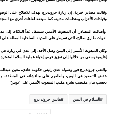
وقالت مصادر خبرية، إن زيارة جروندبرج تهدف للاطلاع على الوضع 
وقيادات الأحزاب ومنظمات مدنية، كما سيعقد لقاءات أخرى مع المجتم
وأضافت المصادر، أن المبعوث الأممي سينتقل غداً الثلاثاء، إلى م
لقوات طارق صالح، التي تسيطر على المدينة الساحلية المطلة على ال
وكان المبعوث الأممي إلى اليمن وصل الأحد، إلى عدن في زيارة هي ا
إقليمية يسعى من خلالها إلى تعزيز فرص إحياء عملية السلام المتعثرة
والتقى جروندبرج فور وصوله عدن رئيس حكومة هادي، معين عبدالملك،
خفض التصعيد في اليمن، واطلعهم على مناقشاته في المنطقة، وش
بحسب بيان مقتضب نشره مكتب المبعوث الأممي على “تويتر”.
السلام في اليمن
هانس جروند برج