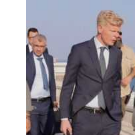
المركزي
يوقف
التعامل
مع
منشأتي
منذ أسبوع واحد
صرافة
لذهب في صنعاء
صنعاء.. البنك المركزي يوقف ا
منشأتي صرافة