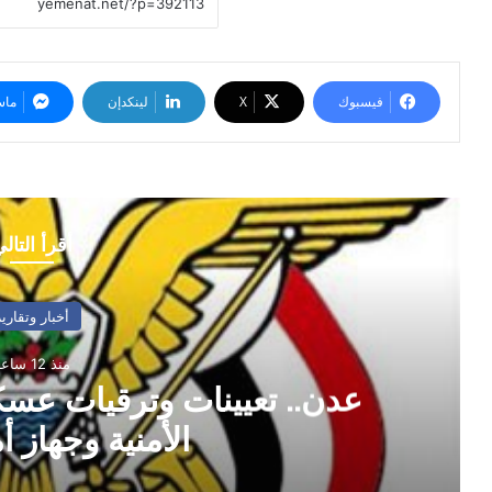
فيسبوك
‫X
لينكدإن
ماس
أقرأ التال
أخبار وتقارير
منذ 12 ساعة
عدن.. تعيينات وترقيات عسك
الأمنية وجهاز أ