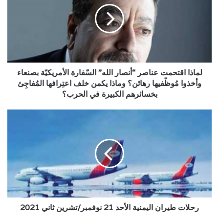
“أنصار
الله”
السّفارة
الأمريكيّة
بصنعاء
وأخذوا
مُوظّفيها
لماذا اقتحمت عناصر “أنصار الله” السّفارة الأمريكيّة بصنعاء
رهائن؟
وأخذوا مُوظّفيها رهائن؟ وماذا يكمن خلف اعتِرافها المُفاجِئ
وماذا
بخسائرهم الكبيرة في الحرب؟
يكمن
خلف
رحلات
اعتِرافها
طيران
المُفاجِئ
اليمنية
بخسائرهم
الأحد
الكبيرة
21
في
نوفمبر/
الحرب؟
تشرين
ثاني
2021
رحلات طيران اليمنية الأحد 21 نوفمبر/تشرين ثاني 2021