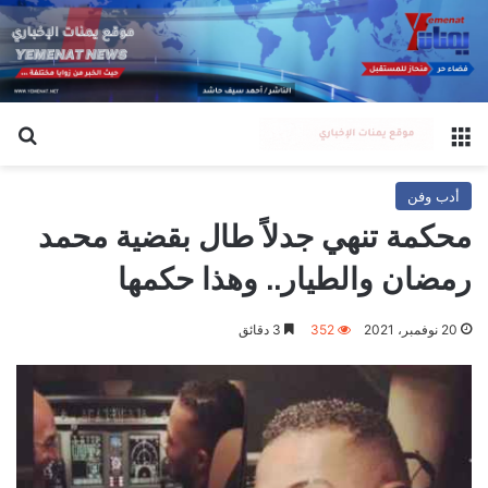
القائمة
بح
أدب وفن
محكمة تنهي جدلاً طال بقضية محمد
رمضان والطيار.. وهذا حكمها
20 نوفمبر، 2021
352
3 دقائق