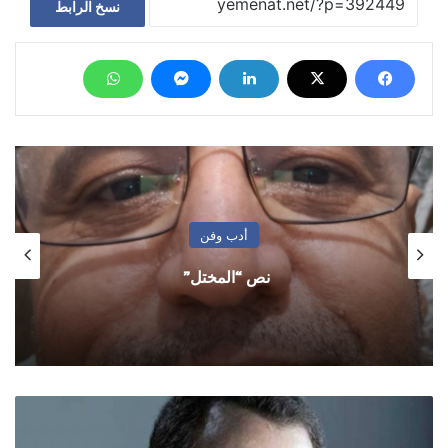
نسخ الرابط
أدب وفن
نص “المختل”
لماذا
اقتحمت
عناصر