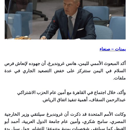
يمنات – صنعاء
أكد المبعوث الأممي لليمن، هانس غروندبرغ، أن جهوده لإنعاش فرص
السلام في اليمن ستتركز على خفض التصعيد الجاري في عدة
ملفات.
وأكد، خلال اجتماع في القاهرة مع أمين عام الحزب الاشتراكي
عبدالرحمن السقاف، أهمية تنفيذ اتفاق الرياض.
وكانت الأمم المتحدة قد ذكرت أن غروندبرغ سيلتقي وزير الخارجية
المصري، سامح شكري، وأمين عام جامعة الدول العربية، أحمد أبو
الغيط، كما سيلتقي شخصيات يمنية متنوعة؛ للتشاور حول سبل بدء