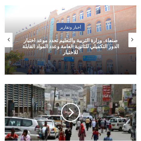
أخبار وتقارير
صنعاء.. وزارة التربية والتعليم تحدد موعد اختبار
الدور التكميلي للثانوية العامة وعدد المواد القابلة
للاختبار
عدن..
وثيقة
تكشف
مسؤولية
ضابط
أمني
بمقتل
مسؤول
في