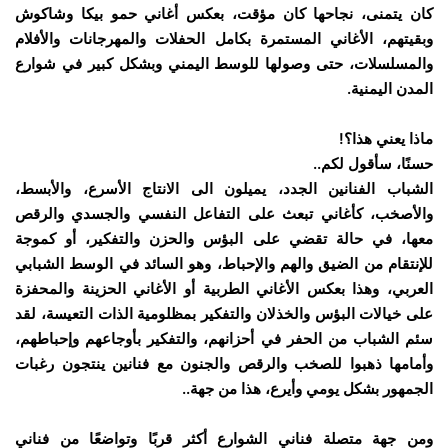
كان يتمنى، نجاحها كان مؤقت، بعكس أغاني حمو بيكا وشاكوش
وبقيتهم، الأغاني المستمرة بكامل الحفلات والمهرجانات والأفلام
والمسلسلات، حتى وصولها للوسط اليمني وبشكل كبير في شوارع
المدن اليمنية.
ماذا يعني هذا؟!
حسنًا، سأقول لكم..
الشباب الفنانين الجدد، يميلون الى الانتاج الأسرع، والأبسط،
والأصخب، كأغاني تبعث على التفاعل النفسي والجسدي والرقص
معها، في حالة تقضي على البؤس والحزن والتفكير، أو كموجة
للإنتقام من الضيق والهم والإحباط، وهو السائد في الوسط الشبابي
العربي، وهذا بعكس الأغاني الطربية أو الأغاني الحزينة والمحفزة
على خيالات البؤس والخذلان والتفكير بمظلومية الذات التعيسة، لقد
سئم الشباب من الحفر في أحزانهم، والتفكير بأوجاعهم وإحباطهم،
وأمامها ذهبوا للصخب والرقص والجنون مع فنانين ينتجون رغبات
الجمهور بشكل يومي وأيرع، هذا من جهة..
ومن جهة متصلة فناني الشوارع أكثر قربًا وتواضعًا من فناني