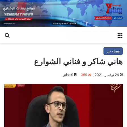
القائمة
بح
فضاء حر
هاني شاكر و فناني الشوارع
24 نوفمبر، 2021
365
9 دقائق