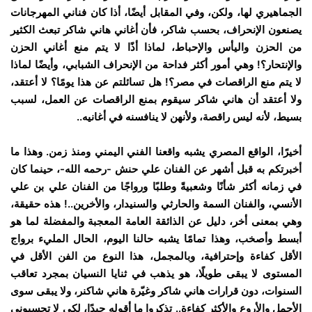
الجماهيري لها، ولكن، وفي المقابل أيضًا، أذا كان فناني المهرجانات
يصنعون الإنحراف، بحسب شاكر، فأن أغاني هاني شاكر تبعث الكثير
من الحزن واليأس والإحباط، لماذا أذًا لا يتم منع أغاني الحزن
والإنتحار؟! وهي أمور أكثر فداحة من الإنحراف الشبابي، وأيضًا لماذا
لا يتم منع الراقصات في مصر؟! هل تسائلتم عن هذا يومًا؟ لا أعتقد،
ولا أعتقد أن هاني شاكر سيقوم بمنع الراقصات عن العمل، لسبب
بسيط، لأنه ليس راقصة، ولأنهن لا ينافسنه في أغانيه..
أخيرًا، الواقع المصري يشبه واقعنا الفني اليمني ومنذ زمن. وهذا ما
أخبرتكم به قبل أشهر عن الفنان علي حنش -رحمه الله-، حينما كان
في زمانه أكثر شأنًا وشعبيةً وطلبًا ورواجًا من الفنان علي بن علي
الأنسي، والفنان السمة والحارثي والسنيدار، والأخرين..! هذه حقيقة،
وهي بمعنى أخر، دليل عن الذائقة العامة المعجبة والمفضلة لما هو
أبسط وأصخب، وهذا تمامًا يشبه حالنا اليوم، الحال المليء برواج
الأقل كفاءة وإحترافية، وبالمجمل، هذا النوع من الفن الأقل في
المستوى لا يبقى طويلًا، هو يذهب في ثنايا النسيان بمجرد تعاقب
السنوات، دون قرارات هاني شاكر وغيّرة هاني شاكنر، ولا يبقى سوى
الأجمل والأروع والأكثر كفاءة.. تذكروا ما أقوله جيدًا، لكي لا تحسبوني