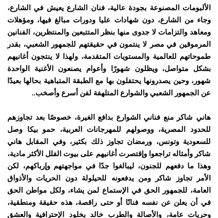
الألبومات المصنوعة بجودة عالية، فنان الشارع يعيش في الشارع،
وجاء من الشارع، دون شهادات عليا ودورات مبالغ فيها، ومؤهلات
ومعاهد والتزامات لا جدوى منها بنظر المتتبعين والمنتظرين، الفنانين
المرموقين في مصر لا ينتمون في حقيقتهم للجمهور الشعبي، بقدر
طموحاتهم للعالمية والمستويات المتقدمة، ولهذا لا ينتجون أغانيهم
بشكل متواصل، ويظلون شهورًا وأعوام يصنعون الأغنية الواحدة
شهور، وحين يصدرونها يحتفلون بها مع الطبقة المتباهية بحالها بعيدًا
عن الجمهور الشعبي والشوارع المتلهفة لفن أسرع وأصخب..
هاني شاكر منع فناني الشوارع بدافع الغيرة، خصوصًا بعد تجاوزهم
للحدود المصرية، ووصولهم للمهرجانات العربية، حمو بيكا وصل
للسعودية وتونس، ورمضان تجاوز ذلك بكثير، وفي المقابل هاني
شاكر وأمثاله تراجعوا وإقتصرت أغانيهم على بيوت الفلل الأكثر مادية،
وهذا ما دفعهم للجنون، ليبالغوا جدًا في مواجهتهم وإرباكهم، لكن
الأمر تجاوز شاكر ومن يدفعونه للحيلولة دون الحريات والأذواق
العامة، للجمهور الحق في الإستماع لمن يشاء، ولكل مواطن الحق
في أن يعلن عن نفسه فنانًا أو حتى راقصة، هذه حقيقة ومنطقية،
وحريات عامة، والأصالة والطرب خالد بخلود الإحترافية والعشق