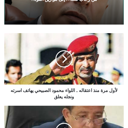
لأول
مرة
منذ
اعتقاله
..
اللواء
محمود
الصبيحي
يهاتف
اسرته
لأول مرة منذ اعتقاله .. اللواء محمود الصبيحي يهاتف اسرته
ونجله
ونجله يعلق
يعلق
النشاط
البرلماني
للنائب
الدكتور