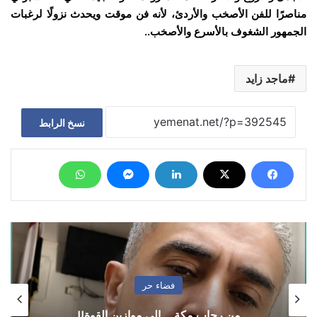
مناصرًا للفن الأصخب والأردئ، لأنه فن موقت ويحدث نزولًا لرغبات
الجمهور الشغوف بالأسرع والأصخب..
ماجد زايد
نسخ الرابط
فضاء حر
من رحاب مكة… إلى موازين القوة!!