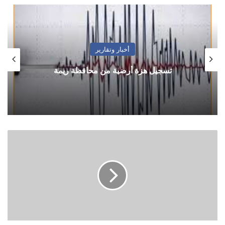
أخبار وتقارير
تسجيل هزة أرضية من محافظة ريمة
Taking
the
drugs
with
juice
will
lose
its
effectiveness