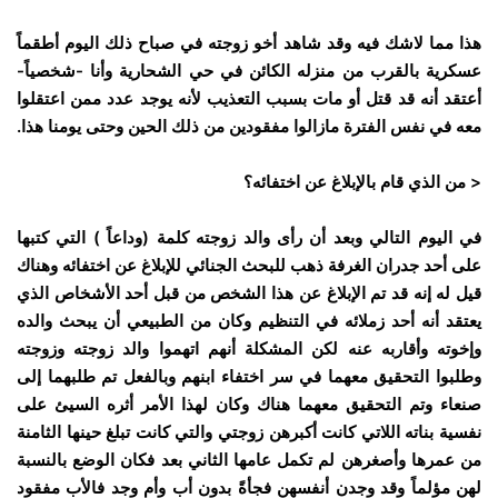
هذا مما لاشك فيه وقد شاهد أخو زوجته في صباح ذلك اليوم أطقماً
عسكرية بالقرب من منزله الكائن في حي الشحارية وأنا -شخصياً-
أعتقد أنه قد قتل أو مات بسبب التعذيب لأنه يوجد عدد ممن اعتقلوا
معه في نفس الفترة مازالوا مفقودين من ذلك الحين وحتى يومنا هذا.
< من الذي قام بالإبلاغ عن اختفائه؟
في اليوم التالي وبعد أن رأى والد زوجته كلمة (وداعاً ) التي كتبها
على أحد جدران الغرفة ذهب للبحث الجنائي للإبلاغ عن اختفائه وهناك
قيل له إنه قد تم الإبلاغ عن هذا الشخص من قبل أحد الأشخاص الذي
يعتقد أنه أحد زملائه في التنظيم وكان من الطبيعي أن يبحث والده
وإخوته وأقاربه عنه لكن المشكلة أنهم اتهموا والد زوجته وزوجته
وطلبوا التحقيق معهما في سر اختفاء ابنهم وبالفعل تم طلبهما إلى
صنعاء وتم التحقيق معهما هناك وكان لهذا الأمر أثره السيئ على
نفسية بناته اللاتي كانت أكبرهن زوجتي والتي كانت تبلغ حينها الثامنة
من عمرها وأصغرهن لم تكمل عامها الثاني بعد فكان الوضع بالنسبة
لهن مؤلماً وقد وجدن أنفسهن فجأةً بدون أب وأم وجد فالأب مفقود