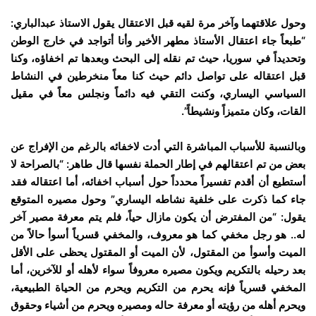
وحول علاقتهما وآخر مرة لقيه قبل الاعتقال يقول الاستاذ عبدالباري:
“طبعاً جاء اعتقال الأستاذ مطهر الأخير وأنا أتواجد في خارج الوطن
وتحديداً في سوريا، حيث تم نقله إلى البحث وبعدها تم اخفاؤه، وكنا
قبل اعتقاله على تواصل دائم حيث كنا معاً منخرطين في النشاط
السياسي اليساري، وكنت التقي فيه دائماً ونجلس معاً في مقيل
القات، وكان متميزاً ونشيطاً”.
وبالنسبة للأسباب المباشرة التي أدت لاخفائه بالرغم من الإفراج عن
بعض من تم اعتقالهم في إطار الحملة نفسها قال طاهر: “بالصراحة لا
أستطيع أن أقدم تفسيراً محدداً حول أسباب اخفائه، أما اعتقاله فقد
جاء كما ذكرت على خلفية نشاطه اليساري” وحول مصيره المتوقع
يقول: “من المفترض أن يكون مازال حياً، فلم يتم معرفة مصير آخر
له.. هو رجل مخفي كما هو معروف، والمخفي قسرياً أسوأ حالاً من
الميت وأسوأ من المقتول، لأن الميت أو المقتول يحظى على الأقل
بعد رحيله بالتكريم ويكون مصيره معروفاً سواء لأهله أو للآخرين، أما
المخفي قسرياً فإنه يحرم من التكريم ويحرم من الحياة الطبيعية،
ويحرم أهله من رؤيته أو معرفة حاله ومصيره ويحرم من أشياء وحقوق