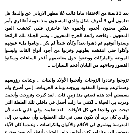
بعد 30سنة من الاختفاء ماذا قالت عُلا مطهر الارياني عن والدها: هل
تعلمون أني لا أعرف شكل والدي المسجون منذ نعومة أظافري بأمر
متكبرٍ مجنون أخذوه وأخفوه عنا فاحترق قلبي كخشب العود
المعجون.. وفاحت رائحة الجرح المحزون.. وشم الجناة تلك الرائحة
وسدوا أنوفهم ثم ذهبوا بعيداً وكأن شيئاً لم يكن.. وناموا ملء عيونهم
وأكلوا حتى انتفخت بطونهم وخزنوا من أجود أنواع القات ولبسوا
الموضة والماركات ووضعوا حول معاصمهم أفخر الساعات وسكنوا
القصور وجاءتهم من اليابان أفخم السيارات ..
تزوجوا وعددوا الزوجات وأنجبوا الأولاد والبنات .. وشابت رؤوسهم
وضمائرهم ونسوا المفقود وزوجته وبناته الحزينات.. إنني أصرخ ولم
يسمعني أحد هذه قصتي منذ زمنٍ فات.. لقد كبرت وتزوجت وأنجبت
ومرت بي الحياة .. لكنني ما زلت أحمل في داخلي تلك الطفلة التي
تبحث عن والدها في كل الأوقات.. لقد تعلمت وفي قلبي غصة لأن
والدي كان يريد أن يكون معي في تلك الخطوات وأن يذهب بي إلى
المدرسة ويشتري لي الأقلام والألوان والكراسات ، وعندما كان الآباء
يعودون إلى منازلهم كنت أجلس خلف العتبات أنتظر أن يعود ويخرج