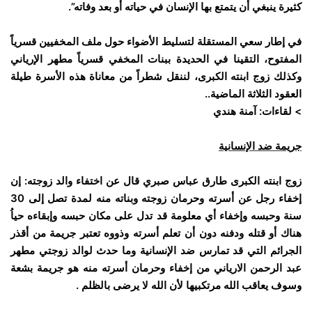
كثيرة ينبغي أن يتمتع بها الإنسان في حياته أو بعد وفاته”.
في إطار سعي المستقلة لتسليط الأضواء حول ملف المخفيين قسرياً
المفتوح، التقينا في الحديدة ببنات المخفي قسرياً مطهر الإرياني
وكذلك زوج ابنته الكبرى، لننقل شطراً من معاناة هذه الأسرة طيلة
العقود الثلاثة الماضية..
> لقاءات: آمنة هندي
جريمة ضد الإنسانية
زوج ابنته الكبرى طارق عباس صبري قال عن اختفاء والد زوجته: إن
إخفاء رجل عن أسرته وحرمان زوجته وبناته منه لمدة تصل إلى 30
سنة وحبسه وإخفاء أي معلومة قد تدل على مكان حبسه وإبقاءه حياُ
هناك أو قتله ودفنه دون أن تعلم أسرته وذووه تعتبر جريمة من أقذر
الجرائم التي قد تمارس ضد الإنسانية وما حدث لوالد زوجتي مطهر
عبد الرحمن الارياني من إخفاء وحرمان أسرته منه هو جريمة بشعة
وسوف يعاقب الله مرتكبيها لأن الله لا يرضى بالظلم .