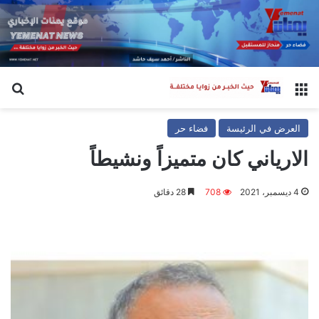
القائمة
بح
العرض في الرئيسة
فضاء حر
الارياني كان متميزاً ونشيطاً
4 ديسمبر، 2021
708
28 دقائق