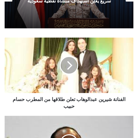
سريع يعلن استهداف منشأة نفطية سعودية
الفنانة
شيرين
عبدالوهاب
تعلن
طلاقها
من
المطرب
حسام
حبيب
الفنانة شيرين عبدالوهاب تعلن طلاقها من المطرب حسام
حبيب
عالم
جورج
اوريل
مرة