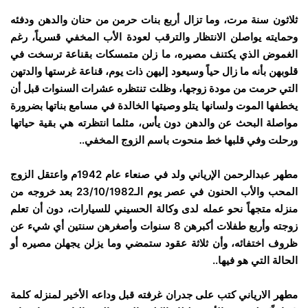
ثلاثون سنة مرت، وما تزال أربع بنات حرمن من حنان والدهن ودفئه
وحمايته يواصلن الانتظار والترقب لعودة الأب المخفي قسرياً، رغم
الغموض الذي يكتنف مصيره، ما زلن متمسكات بقناعة ترسخت في
قلوبهن بأنه ما زال حياً وسيعود إليهن ذات يوم، قناعة غرستها والدتهن
التي حرمت من مودة زوجها، وظلت تنتظره عشرات السنوات قبل أن
يخطفها الموت ولسانها يتلو وصيتها الخالدة في مسامع بناتها بضرورة
مواصلة البحث عن والدهن دون يأس، مثلما انتظرته هي بقية حياتها
ورحلت وفي قلبها خط منحوت باسم الزوج المخفي..
مطهر عبدالرحمن الإرياني ولد في صنعاء عام 1942م واعتقل الزوج
المحب والأب الحنون في عصر يوم الـ23/10/1982 بعد خروجه من
منزله متجهاً نحو عمله لدى وكالة الحسيني للسيارات، دون أن تعلم
زوجته وأربع طفلات أكبرهن 8 سنوات وأصغرهن سنتين أي شيء عن
ظروف اختفائه، وأن ثلاثة عقود ستمضي وما يزلن يجهلن مصيره أو
الحالة التي هو فيها..
مطهر الارياني كتب على جدران غرفته قبل وداعه الأخير لمنزله كلمة