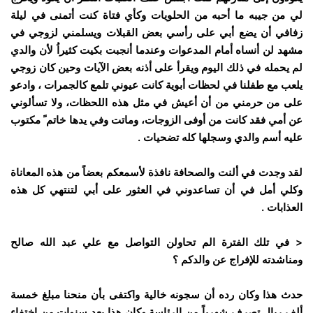
لي من جيبه ما أحبه من الحلويات وكأي فتاة كنت أتمنى في ليلة
زفافي أن يضع أبي على رأسي بعض القبلات ويسلمني لزوجي في
مشهد لن أنساه أمام المدعوات وعندما أنجبت بكيت كثيراُ لأن والدي
لم يحمله في ذلك اليوم ويقرأ على أذنه بعض الآيات وحين كان زوجي
يلعب مع طفلنا في لحظات أبوية كانت عيوني تلمع كالجمرات ، وادعو
على من حرمني من أن أعيش في مثل هذه اللحظات، ولا تسألوني
عن أمي فقد كانت من أوفى الزوجات، وماتت وفي يدها خاتم ً مكتوب
عليه أسم والدي وسجلها كله تضحيات .
لقد وجدت في ألنت والصحافة نافذة لأسمعكم بعضاً من هذه المعاناة
وكلي أمل في أن تساعدوني في العثور على أبي لتنتهي كل هذه
العذابات .
< في تلك الفترة الم تحاولن التواصل مع علي عبد الله صالح
ومناشدته للإفراج عن والدكم ؟
حدث هذا وكان رده أن سجونه خالية واكتفى بأن منحنا مبلغ خمسة
ألف ريال تصرف شهرياً من الرئاسة وكان هذا بعد سنوات من اختفاء