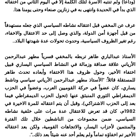
(وداعاً) ولم تنتبه الأسرة لتلك الكلمة إلا في اليوم الثاني من اختفائه
الذي بدأ في الحديدة وانتهى به في زنازين صنعاء وحتى يومنا هذا.
عرف عن المخفي قبل اعتقاله نشاطه السياسي الذي جعله مستهدفاً
من قبل أجهزة أمن الدولة، والذي وصل إلى حد الاعتقال والاخفاء،
رغم تغير الظروف السياسية، وحدوث تحولات عدة شهدتها البلاد..
الأستاذ عبدالباري طاهر تربطه بالمخفي قسرياً مطهر عبدالرحمن
الأرياني علاقة صداقة وزمالة في النشاط السياسي اليساري قبيل
اختفاء الأخير، وحول ظروف هذا الاختفاء وأبعاده تحدث طاهر
للمستقلة قائلاً: “الأستاذ مطهر عبدالرحمن الأرياني سياسي وناشط
يساري، كان عضواً في حركة القوميين العرب، وعضواً في الحزب
الديمقراطي الثوري المنبثق عنها (تحول الحزب الديمقراطي فيما
بعد إلى الحزب الاشتراكي)، وقبل أن يتم اعتقاله للمرة الاخيرة في
1982م، كان قد تعرض للاعتقال عدة مرات على خلفية نشاطه
السياسي، ضمن مجموعات من الناشطين خلال تلك الفترة
والمنتمين لأحزاب اليسار، والاتجاهات القومية، ولكن بعد اعتقاله
الأخير تم اخفاؤه تماماً ولم يعلم أحد عنه شيئاً بعد ذلك..”.