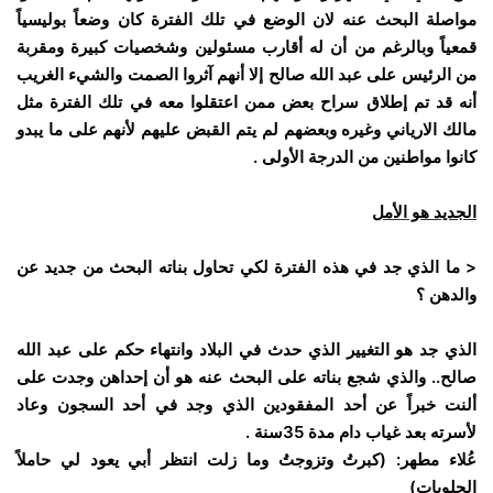
مواصلة البحث عنه لان الوضع في تلك الفترة كان وضعاً بوليسياً
قمعياً وبالرغم من أن له أقارب مسئولين وشخصيات كبيرة ومقربة
من الرئيس على عبد الله صالح إلا أنهم آثروا الصمت والشيء الغريب
أنه قد تم إطلاق سراح بعض ممن اعتقلوا معه في تلك الفترة مثل
مالك الارياني وغيره وبعضهم لم يتم القبض عليهم لأنهم على ما يبدو
كانوا مواطنين من الدرجة الأولى .
الجديد هو الأمل
< ما الذي جد في هذه الفترة لكي تحاول بناته البحث من جديد عن
والدهن ؟
الذي جد هو التغيير الذي حدث في البلاد وانتهاء حكم على عبد الله
صالح.. والذي شجع بناته على البحث عنه هو أن إحداهن وجدت على
ألنت خبراً عن أحد المفقودين الذي وجد في أحد السجون وعاد
لأسرته بعد غياب دام مدة 35سنة .
عُلاء مطهر: (كبرتُ وتزوجتُ وما زلت انتظر أبي يعود لي حاملاً
الحلويات)