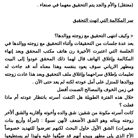
(معتقل) والأم والجد يتم التحقيق معهما في صنعاء .
سر المكالمة التي انهت التحقيق
< وكيف انتهى التحقيق مع زوجته ووالدها؟
بعد عدة جلسات من التحقيقات وأثناء التحقيق مع زوجته ووالدها في
الجلسة التي اعتبرت الأخيرة رن هاتف مكتب المحقق وبعد إنهاء
المكالمة وإغلاق الهاتف قال لهما ذلك المحقق عودوا إلى البيت
ومطهر الارياني سوف يعود بنفسه وهذا معناه أنه قد جاءت له
تعليمات بإطلاق سراحهما وإغلاق ملف التحقيق وبعد هذا عادت زوجته
ووالدها للمنزل على أمل عودته لكنه لم يعد حتى الآن .
في زمن الخوف والمصالح الصمت أفضل
خلال هذه الفترة الطويلة هل اكتفت أسرته بانتظار عودته أم ماذا
فعلت ؟
كانت أسرته مكونة من شقين: شق والده وأخوته وأقاربه والشق ألأخر
زوجته وبناته وهو الشق الأضعف لأنهن نسوةٌ : (امرأة وأربع بنات
صغيرات) الشق الأول حاول البحث لكنهم تعرضوا للتهديد خصوصاً
الأخ الذي يلي مطهر ويبدو أنهم قد ضيَّقوا عليه ولهذا لم يستطيعوا