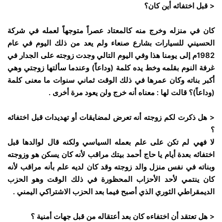
< قبل اختفائه أين كان؟
كان في منزله وخرج منه كالمعتاد عصراً متوجهاً لعمله في شركة
الحسيني للسيارات بشارع صنعاء ولم يعد من ذلك اليوم في عام
1982م إلى يومنا هذا وفي اليوم التالي وجدت زوجته على الجدار في
غرفة النوم بقلمه وخط يده كلمة (وداعاً) وعندما سألتها زوجتي وهي
أكبر بناته وكان عمرها في ذلك الوقت ثماني سنوات ما معنى كلمة
(وداعاً)؟ قالت لها : معناه أنه خرج ولن يعود مرة أخرى .
< هل ذكرت لكم زوجته أنه تعرض لمضايقات أو تهديدات قبل اختفائه
؟
لا فهي لم تكن على علم بعمله السياسي ولكنه قال لوالدها قبل
اختفائه بعدة أيام يا حاج أحمد بيتك مراقب لأنه كان يسكن هو وزوجته
وبناته في نفس منزل والد زوجته وقد كان لديه علم بأنه مراقب لأنه
كان ينتمي لأحد الأحزاب المحظورة في ذلك الوقت وهو الحزب
الديمقراطي الثوري الذي أصبح فيما بعد الحزب الاشتراكي اليمني .
< هل تعتقد أن اختفاءه كان بعد أعتقاله من قبل جهات أمنية ؟