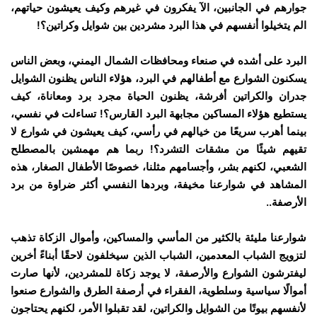
جوارهم في الجانبين، الآ يفكرون في غيرهم وكيف يعيشون حياتهم،
الم يتخيلوا أنفسهم في هذا البرد مشردين بين شوايل وكراتين؟!
البرد على أشده في صنعاء ومحافظات الشمال اليمني، وبعض الناس
يسكنون الشوارع مع أطفالهم في البرد، هؤلاء الناس يظنون الشوايل
جدران والكراتين أفرشة، يظنون الحياة مجرد برد ومعاناة، كيف
يستطيع هؤلاء المساكين مجابهة البرد القارس؟! تساءلت في نفسي،
بينما أهرب سريعًا من خيالهم في رأسي، كيف يعيشون في شوارع لا
تقيهم شيئًا من مشقات التشرد؟! ربما هم مهمشين بالمصطلح
الشعبي، لكنهم بشر، وأجسامهم مثلنا، خصوصًا الأطفال الصغار، هذه
المشاهد في شوارعنا مخيفة، وبردها النفسي أكثر ضراوة من برد
الأرصفة..
شوارعنا مليئة بالكثير من المأسي والمساكين، وأموال الزكاة تذهب
لتزويج الشباب المعدمين، الشباب الذين سيخلفون لاحقًا أبناءً أخرين
ليفترشون الشوارع والأرصفة، لا يوجد زكاة للمشردين، لأنها صارت
أموالًا سياسية وسلطوية، الفقراء في أرصفة الطرق والشوارع صنعوا
لأنفسهم بيوتًا من الشوايل والكراتين، لقد تقبلوا الأمر، لكنهم يحتاجون