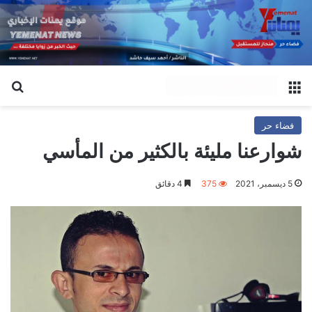
القائمة
بح
فضاء حر
شوارعنا مليئة بالكثير من المأسي
5 ديسمبر، 2021
375
4 دقائق