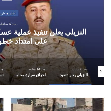
أخبار وتقارير
منذ 6 ساعات
النزيلي يعلن تنفيذ عملية ع
على امتداد خط
منذ 6 ساعات
منذ 14 ساعة
منذ 15 
المبعوث الأممي يحذر من عودة اليمن إلى صراع واسع ويدعو الأطراف لضبط النفس والعودة للمفاوضات
النزيلي يعلن تنفيذ عملية عسكرية شملت عدة جبهات على امتداد خطوط التماس
احراق سيارة محامي في محافظة إب
صنعاء
الي
..
يتغ
إصابة
عل