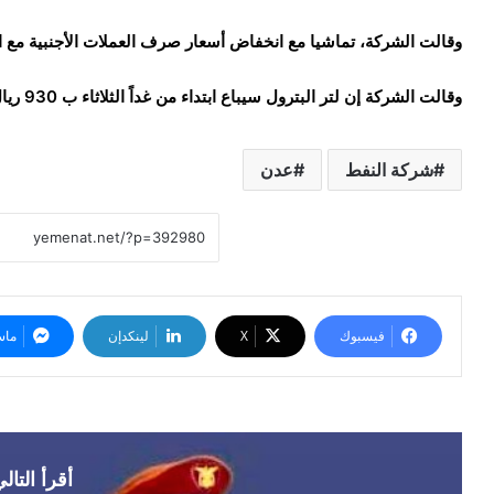
وقالت الشركة، تماشيا مع انخفاض أسعار صرف العملات الأجنبية مع ال
وقالت الشركة إن لتر البترول سيباع ابتداء من غداً الثلاثاء ب 930 ريال فيما تباع صفيحة 20 لتر ب 18600ريال يمني.
شركة النفط
عدن
فيسبوك
‫X
لينكدإن
ماس
أقرأ التال