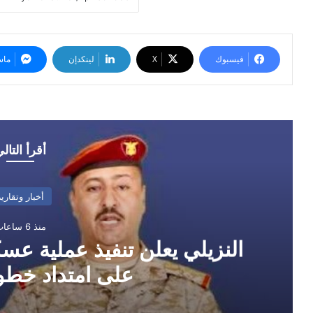
فيسبوك
‫X
لينكدإن
ماس
أقرأ التال
أخبار وتقارير
منذ 6 ساعات
النزيلي يعلن تنفيذ عملية ع
على امتداد خط