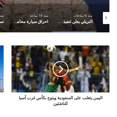
منذ 6 ساعات
منذ 14 ساعة
منذ 15 
المبعوث الأممي يحذر من عودة اليمن إلى صراع واسع ويدعو الأطراف لضبط النفس والعودة للمفاوضات
النزيلي يعلن تنفيذ عملية عسكرية شملت عدة جبهات على امتداد خطوط التماس
احراق سيارة محامي في محافظة إب
اليمن
رحل
يتغلب
طير
على
الي
السعودية
الثل
ويتوج
14
بكأس
ديس
غرب
كان
آسيا
أول
للناشئين
21
اليمن يتغلب على السعودية ويتوج بكأس غرب آسيا
للناشئين