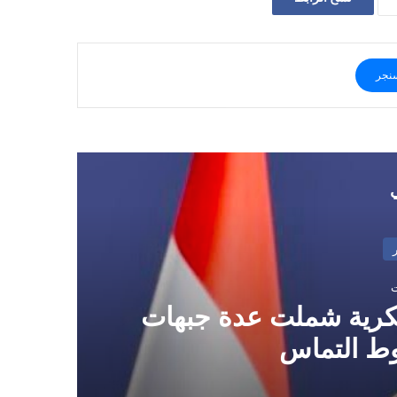
نجر
ي
سكرية شملت عدة جبهات
وط التماس