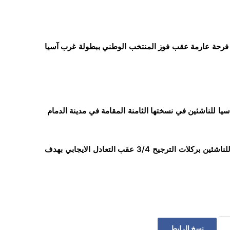
د المحافظات اليمنية، مساء الاثنين 13 ديسمبر/كانون أول 2021، فرحة عارمة عقب فوز المنتخب الوطني ببطولة غرب آسيا
يا للناشئين في نسختها الثامنة المقامة في مدينة الدمام
وتمكن المنتخب الوطني للناشئين، من الفوز على منتخب السعودية للناشئين بركلات الترجيح 3/4 عقب التعادل الايجابي بهدف
نسخ الرابط