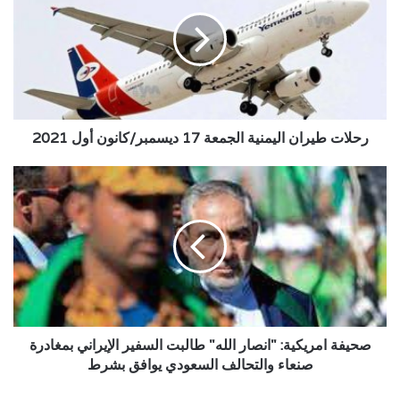
اليمنية
الجمعة
17
ديسمبر/
كانون
أول
2021
رحلات طيران اليمنية الجمعة 17 ديسمبر/كانون أول 2021
صحيفة
امريكية:
"انصار
الله"
طالبت
السفير
الإيراني
بمغادرة
صنعاء
والتحالف
صحيفة امريكية: "انصار الله" طالبت السفير الإيراني بمغادرة
السعودي
صنعاء والتحالف السعودي يوافق بشرط
يوافق
بشرط