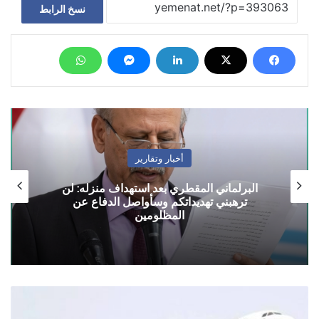
نسخ الرابط
أخبار وتقارير
البرلماني المقطري بعد استهداف منزله: لن
ترهبني تهديداتكم وسأواصل الدفاع عن
المظلومين
رحلات
طيران